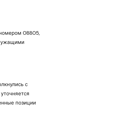
 номером 08805,
служащими
олкнулись с
 уточняется
енные позиции