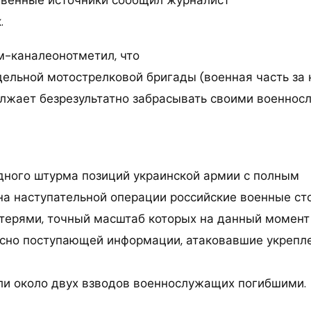
.
м-каналеонотметил, что
дельной мотострелковой бригады (военная часть за
лжает безрезультатно забрасывать своими военно
едного штурма позиций украинской армии с полным
на наступательной операции российские военные ст
ерями, точный масштаб которых на данный момент
асно поступающей информации, атаковавшие укрепл
ли около двух взводов военнослужащих погибшими.