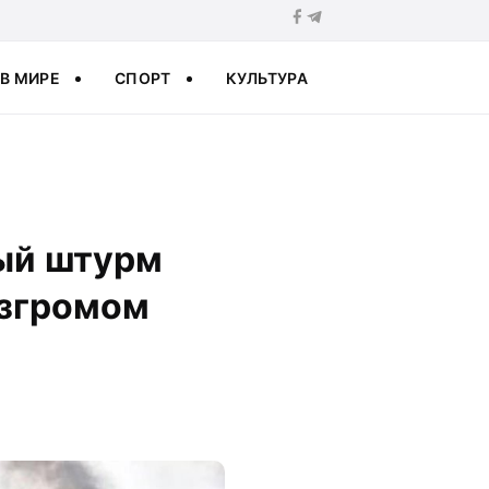
В МИРЕ
СПОРТ
КУЛЬТУРА
вый штурм
азгромом