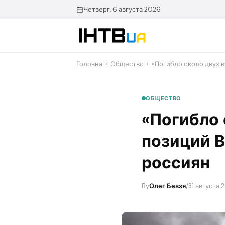
Перейти
Четверг, 6 августа 2026
до
контенту
Головна
›
Общество
›
«Погибло около двух 
ОБЩЕСТВО
«Погибло 
позиций 
россиян
By
Олег Бевзя
/
31 августа 