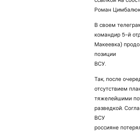
Роман Цимбалюк
В своем телегра
командир 5-й от
Макеевка) продо
позиции
ВСУ.
Так, после очер
отсутствием пла
тяжелейшими пот
разведкой. Согл
ВСУ
россияне потеря