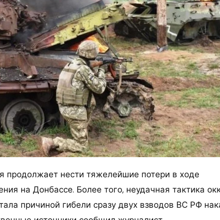
я продолжает нести тяжелейшие потери в ходе
ения на Донбассе. Более того, неудачная тактика о
тала причиной гибели сразу двух взводов ВС РФ нак
твенные источники сообщил журналист