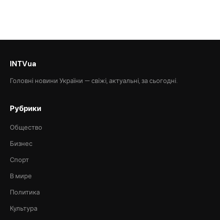
INTVua
Головні новини України — свіжі, актуальні, за сьогодні.
Рубрики
Общество
Бизнес
Спорт
В мире
Политика
Культура