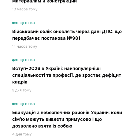
материалам и конструкции
10 часов тому
ОБЩЕСТВО
Військовий облік оновлять через дані ДПС: що
передбачає постанова №981
14 часов тому
ОБЩЕСТВО
Вступ-2026 в Україні: найпопулярніші
спеціальності та професії, де зростає дефіцит
кадрів
3 дня тому
ОБЩЕСТВО
Евакуація з небезпечних районів України: коли
сім’ю можуть вивезти примусово і що
дозволено взяти із собою
4 дня тому