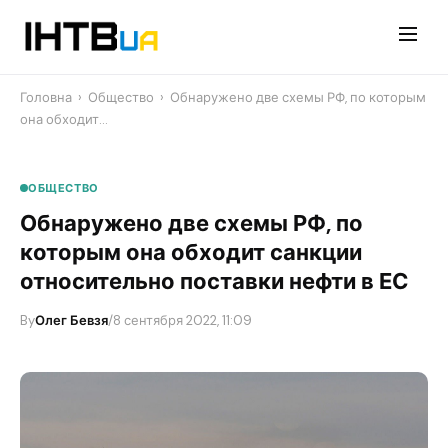
Перейти
до
контенту
Головна
›
Общество
›
​Обнаружено две схемы РФ, по которым
она обходит…
ОБЩЕСТВО
​Обнаружено две схемы РФ, по
которым она обходит санкции
относительно поставки нефти в ЕС
By
Олег Бевзя
/
8 сентября 2022, 11:09