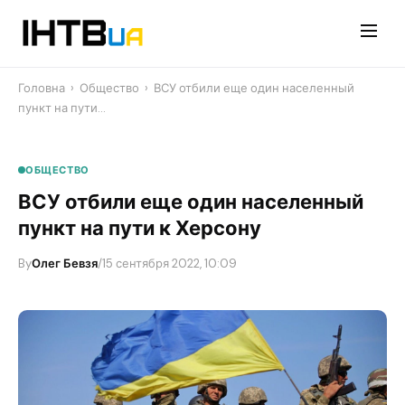
Перейти
до
контенту
Головна
›
Общество
›
ВСУ отбили еще один населенный
пункт на пути…
ОБЩЕСТВО
ВСУ отбили еще один населенный
пункт на пути к Херсону
By
Олег Бевзя
/
15 сентября 2022, 10:09