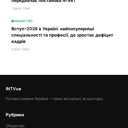
передбачає постанова №981
1 день тому
ОБЩЕСТВО
Вступ-2026 в Україні: найпопулярніші
спеціальності та професії, де зростає дефіцит
кадрів
3 дня тому
INTVua
Головні новини України — свіжі, актуальні, за сьогодні.
Рубрики
Общество