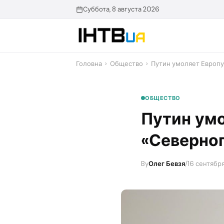
Перейти
Суббота, 8 августа 2026
до
контенту
Головна
›
Общество
›
Путин умоляет Европу
ОБЩЕСТВО
Путин умо
«Северног
By
Олег Бевзя
/
16 сентября