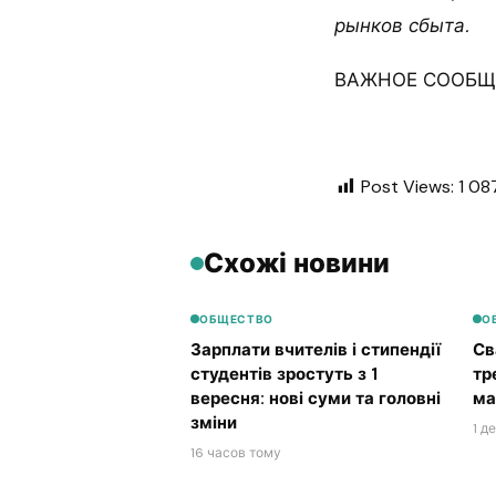
рынков сбыта.
ВАЖНОЕ СООБЩЕ
Post Views:
1 08
Схожі новини
ОБЩЕСТВО
О
Зарплати вчителів і стипендії
Св
студентів зростуть з 1
тр
вересня: нові суми та головні
ма
зміни
1 д
16 часов тому