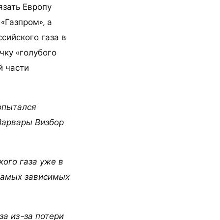
язать Европу
«Газпром», а
сийского газа в
чку «голубого
й части
опытался
Варвары Визбор
ого газа уже в
 самых зависимых
за из-за потери