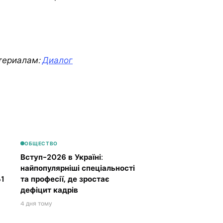
териалам:
Диалог
ОБЩЕСТВО
Вступ-2026 в Україні:
найпопулярніші спеціальності
1
та професії, де зростає
дефіцит кадрів
4 дня тому