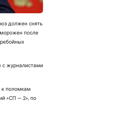
оюз должен снять
заморожен после
еребойных
я с журналистами
я к поломкам
й «СП — 2», по