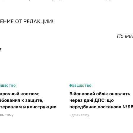
НИЕ ОТ РЕДАКЦИИ!
По ма
7
БЩЕСТВО
ОБЩЕСТВО
арочный костюм:
Військовий облік оновлять
ебования к защите,
через дані ДПС: що
териалам и конструкции
передбачає постанова №98
ень тому
1 день тому