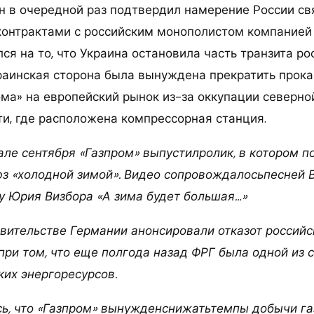
ин в очередной раз подтвердил намерение России св
онтрактами с российским монополистом компанией 
я на то, что Украина остановила часть транзита рос
краинская сторона была вынуждена прекратить прока
ома» на европейский рынок из-за оккупации северно
ти, где расположена компрессорная станция.
але сентября «Газпром» выпустилролик, в котором п
юз «холодной зимой». Видео сопровождалосьпесней 
ку Юрия Визбора «А зима будет большая…»
вительстве Германии анонсировали отказот российск
 при том, что еще полгода назад ФРГ была одной из
ких энергоресурсов.
ь, что «Газпром» вынужденснижать
темпы добычи га