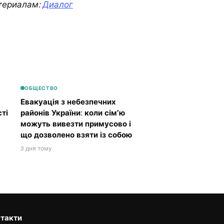
териалам:
Диалог
ОБЩЕСТВО
Евакуація з небезпечних
ті
районів України: коли сім’ю
можуть вивезти примусово і
що дозволено взяти із собою
3 дня тому
такти