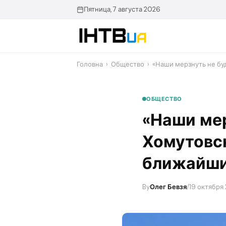
Перейти
Пятница, 7 августа 2026
до
контенту
Головна
›
Общество
›
«Наши мерзнуть не бу
ОБЩЕСТВО
«Наши мер
Хомутовск
ближайши
By
Олег Бевзя
/
19 октября 