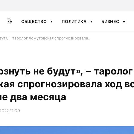
ОБЩЕСТВО
ПОЛИТИКА
БИЗНЕС
×
дут», – таролог Хомутовская спрогнозировала…
знуть не будут», – таролог
ая спрогнозировала ход в
е два месяца
2022, 12:09