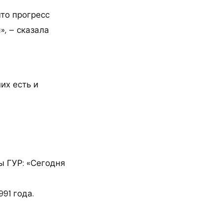
что прогресс
», – сказала
их есть и
ы ГУР: «Сегодня
91 года.