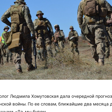
ролог Людмила Хомутовская дала очередной прогноз
нской войны. По ее словам, ближайшие два месяца 
ными. «Да, мы будем