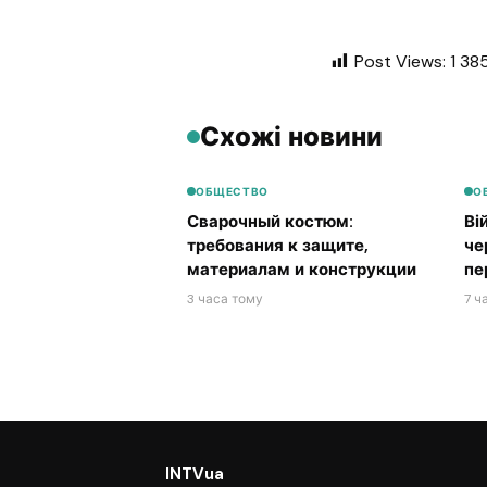
Post Views:
1 38
Схожі новини
ОБЩЕСТВО
О
Сварочный костюм:
Ві
требования к защите,
че
материалам и конструкции
пе
3 часа тому
7 ч
INTVua