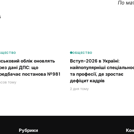
По ма
5
БЩЕСТВО
ОБЩЕСТВО
йськовий облік оновлять
Вступ-2026 в Україні:
рез дані ДПС: що
найпопулярніші спеціальнос
редбачає постанова №981
та професії, де зростає
дефіцит кадрів
асов тому
2 дня тому
Рубрики
Кон