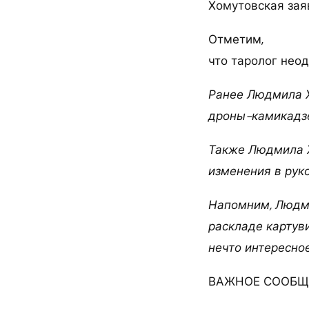
Хомутовская заяв
Отметим,
что таролог нео
Ранее Людмила Х
дроны-камикадзе
Также Людмила 
изменения в рук
Напомним, Людм
раскладе картув
нечто интересное
ВАЖНОЕ СООБЩЕ