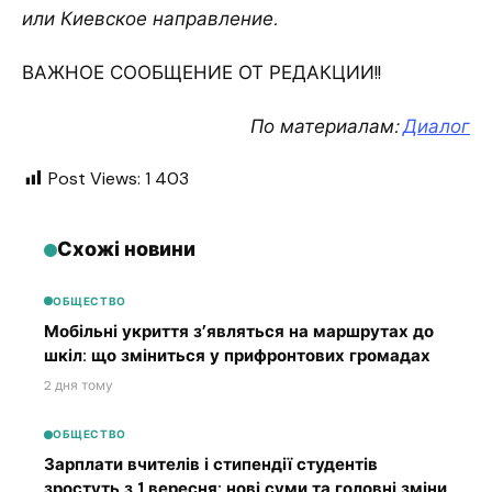
или Киевское направление.
ВАЖНОЕ СООБЩЕНИЕ ОТ РЕДАКЦИИ!!
По материалам:
Диалог
Post Views:
1 403
Схожі новини
ОБЩЕСТВО
Мобільні укриття з’являться на маршрутах до
шкіл: що зміниться у прифронтових громадах
2 дня тому
ОБЩЕСТВО
Зарплати вчителів і стипендії студентів
зростуть з 1 вересня: нові суми та головні зміни