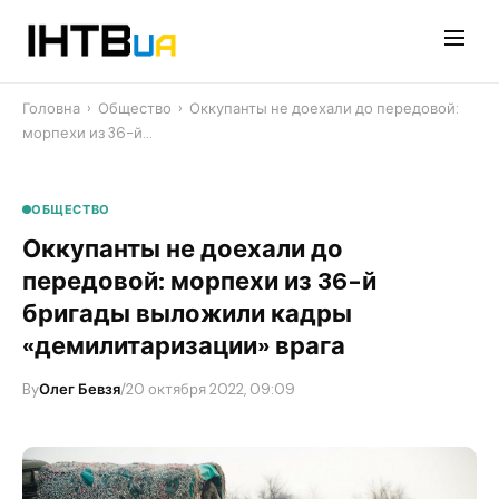
Перейти
до
контенту
Головна
›
Общество
›
​Оккупанты не доехали до передовой:
морпехи из 36-й…
ОБЩЕСТВО
​Оккупанты не доехали до
передовой: морпехи из 36-й
бригады выложили кадры
«демилитаризации» врага
By
Олег Бевзя
/
20 октября 2022, 09:09