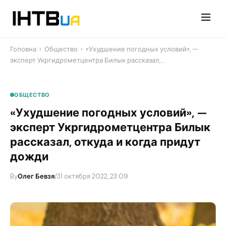
Перейти
до
контенту
Головна
›
Общество
›
«Ухудшение погодных условий», —
эксперт Укргидрометцентра Билык рассказал,…
ОБЩЕСТВО
«Ухудшение погодных условий», —
эксперт Укргидрометцентра Билык
рассказал, откуда и когда придут
дожди
By
Олег Бевзя
/
31 октября 2022, 23:09