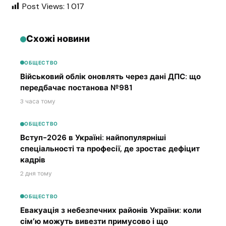
Post Views:
1 017
Схожі новини
ОБЩЕСТВО
Військовий облік оновлять через дані ДПС: що
передбачає постанова №981
3 часа тому
ОБЩЕСТВО
Вступ-2026 в Україні: найпопулярніші
спеціальності та професії, де зростає дефіцит
кадрів
2 дня тому
ОБЩЕСТВО
Евакуація з небезпечних районів України: коли
сім’ю можуть вивезти примусово і що