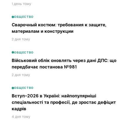
1 день тому
ОБЩЕСТВО
Сварочный костюм: требования к защите,
материалам и конструкции
2 дня тому
ОБЩЕСТВО
Військовий облік оновлять через дані ДПС: що
передбачає постанова №981
2 дня тому
ОБЩЕСТВО
Вступ-2026 в Україні: найпопулярніші
спеціальності та професії, де зростає дефіцит
кадрів
4 дня тому