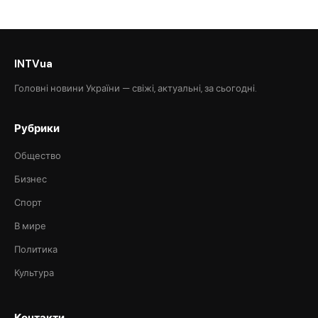
INTVua
Головні новини України — свіжі, актуальні, за сьогодні.
Рубрики
Общество
Бизнес
Спорт
В мире
Политика
Культура