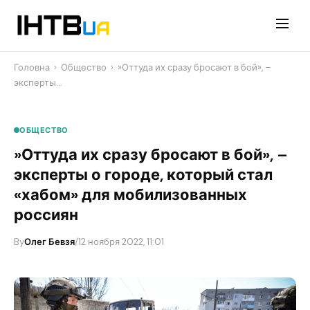
Перейти
до
контенту
Головна
›
Общество
›
​»Оттуда их сразу бросают в бой», –
эксперты…
ОБЩЕСТВО
​»Оттуда их сразу бросают в бой», –
эксперты о городе, который стал
«хабом» для мобилизованных
россиян
By
Олег Бевзя
/
12 ноября 2022, 11:01