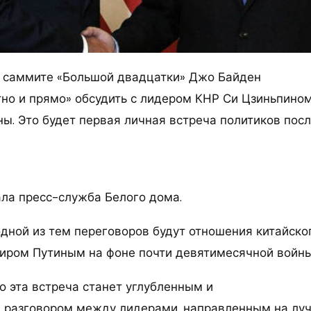
 саммите «Большой двадцатки» Джо Байден
тно и прямо» обсудить с лидером КНР Си Цзиньпино
ны. Это будет первая личная встреча политиков пос
ла пресс-служба Белого дома.
одной из тем переговоров будут отношения китайско
иром Путиным на фоне почти девятимесячной войны
о эта встреча станет углубленным и
 разговором между лидерами, направленным на лу