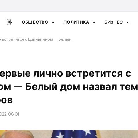
ОБЩЕСТВО
ПОЛИТИКА
БИЗНЕС
×
о встретится с Цзиньпином — Белый…
ервые лично встретится с
ом — Белый дом назвал те
ров
022, 06:01