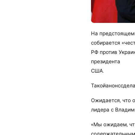
На предстоящем
собирается «чес
РФ против Украи
президента
США.
Такойанонссдела
Ожидается, что 
лидера с Владим
«Мы ожидаем, чт
содержательным