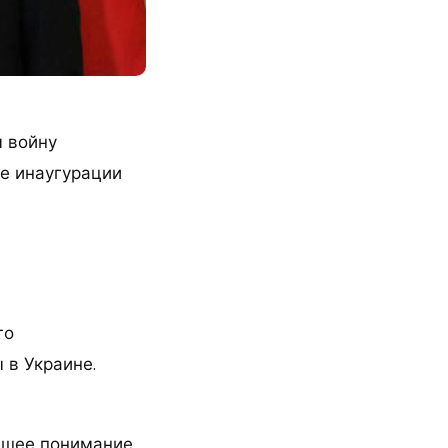
м войну
ле инаугурации
го
 в Украине.
чшее понимание