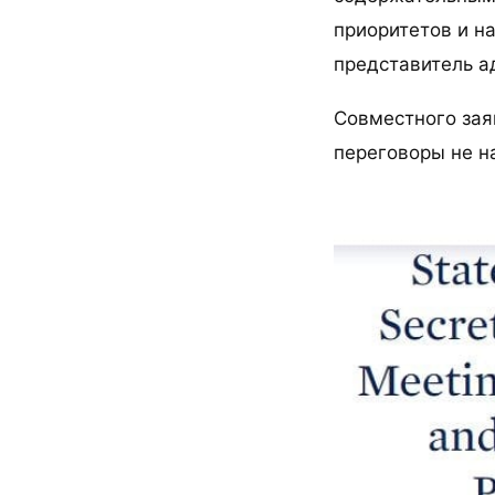
приоритетов и н
представитель а
Совместного заяв
переговоры не н