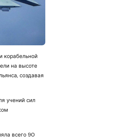
и корабельной
ели на высоте
ьянса, создавая
ля учений сил
ком
ляла всего 90