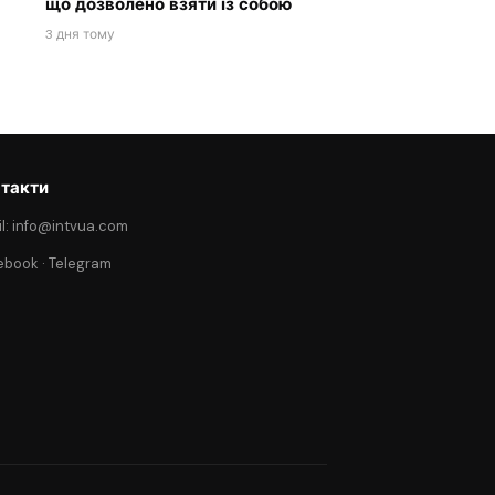
що дозволено взяти із собою
3 дня тому
такти
l: info@intvua.com
ebook
·
Telegram