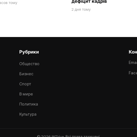
дефіцит кадрів
асов тому
2 дня тому
Рубрики
Кон
Emai
Общество
Fac
Бизнес
Спорт
В мире
Политика
Культура
© 2026 INTVua. Всі права захищені.