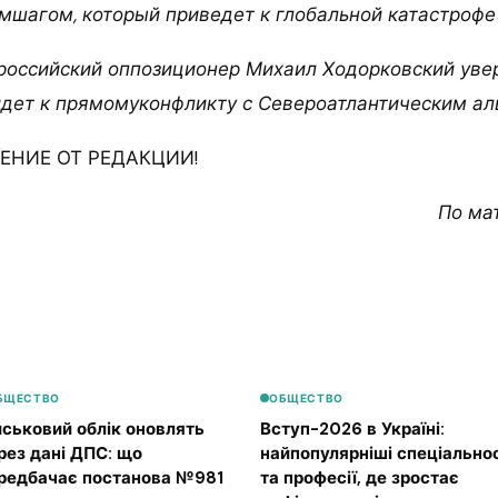
мшагом, который приведет к глобальной катастрофе»
 российский оппозиционер Михаил Ходорковский увер
дет к прямомуконфликту с Североатлантическим ал
НИЕ ОТ РЕДАКЦИИ!
По ма
БЩЕСТВО
ОБЩЕСТВО
йськовий облік оновлять
Вступ-2026 в Україні:
рез дані ДПС: що
найпопулярніші спеціальнос
редбачає постанова №981
та професії, де зростає