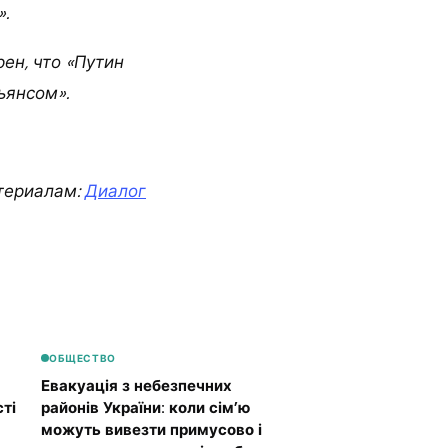
.
ен, что «Путин
ьянсом».
териалам:
Диалог
ОБЩЕСТВО
Евакуація з небезпечних
ті
районів України: коли сім’ю
можуть вивезти примусово і