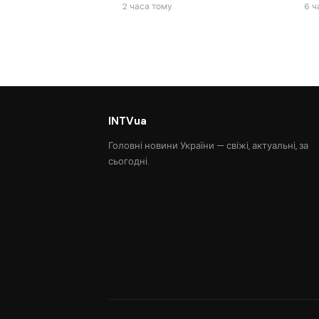
2 часа тому
6 ч
INTVua
Головні новини України — свіжі, актуальні, за
сьогодні.