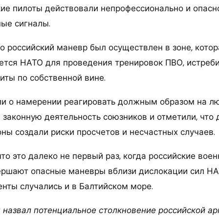
кие пилоты действовали непрофессионально и опасно
ые сигналы.
то российский маневр был осуществлен в зоне, кото
ется НАТО для проведения тренировок ПВО, истреб
иты по собственной вине.
ли о намерении реагировать должным образом на л
 законную деятельность союзников и отметили, что 
оны создали риски просчетов и несчастных случаев.
что это далеко не первый раз, когда российские во
ершают опасные маневры вблизи дислокации сил НАТ
нты случались и в Балтийском море.
 назвал потенциальное столкновение российской ар