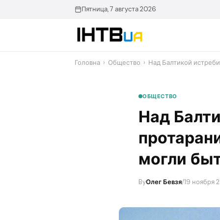
Перейти
Пятница, 7 августа 2026
до
контенту
Головна
›
Общество
›
Над Балтикой истреби
ОБЩЕСТВО
Над Балти
протарани
могли бы
By
Олег Бевзя
/
19 ноября 2