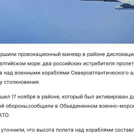
ршили провокационный маневр в районе дислокаци
алтийском море: два российских истребителя пролет
в над военными кораблями Североатлантического ал
у столкновения.
шел 17 ноября в районе, который был активирован д
ой обороны,сообщили в Объединенном военно-морс
АТО.
 уточнили, что высота полета над кораблями состав