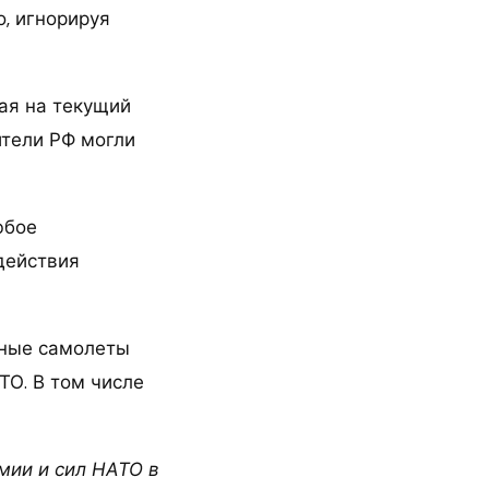
, игнорируя
рая на текущий
ители РФ могли
юбое
действия
енные самолеты
О. В том числе
мии и сил НАТО в