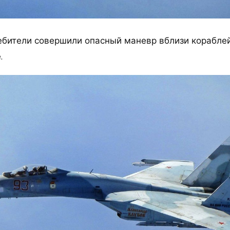
ебители совершили опасный маневр вблизи корабле
.