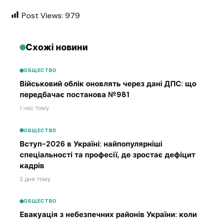
Post Views:
979
Схожі новини
ОБЩЕСТВО
Військовий облік оновлять через дані ДПС: що
передбачає постанова №981
1 час тому
ОБЩЕСТВО
Вступ-2026 в Україні: найпопулярніші
спеціальності та професії, де зростає дефіцит
кадрів
2 дня тому
ОБЩЕСТВО
Евакуація з небезпечних районів України: коли