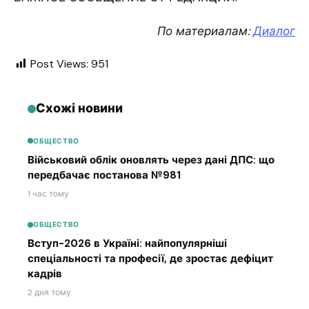
По материалам:
Диалог
Post Views:
951
Схожі новини
ОБЩЕСТВО
Військовий облік оновлять через дані ДПС: що
передбачає постанова №981
1 час тому
ОБЩЕСТВО
Вступ-2026 в Україні: найпопулярніші
спеціальності та професії, де зростає дефіцит
кадрів
2 дня тому