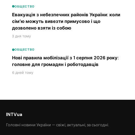
ОБЩЕСТВО
Евакуація з небезпечних районів України: коли
сім’ю можуть вивезти примусово і що
дозволено взяти із собою
3 дня тому
ОБЩЕСТВО
Нові правила мобілізації з 1 серпня 2026 року:
головне для громадян і роботодавців
6 дней тому
INTVua
Головні новини України — свіжі, актуальні, за сьогодні.