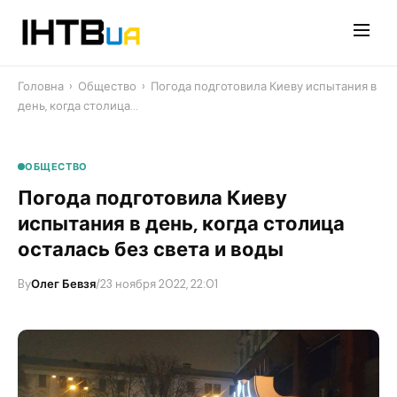
Перейти
до
контенту
Головна
›
Общество
›
Погода подготовила Киеву испытания в
день, когда столица…
ОБЩЕСТВО
Погода подготовила Киеву
испытания в день, когда столица
осталась без света и воды
By
Олег Бевзя
/
23 ноября 2022, 22:01