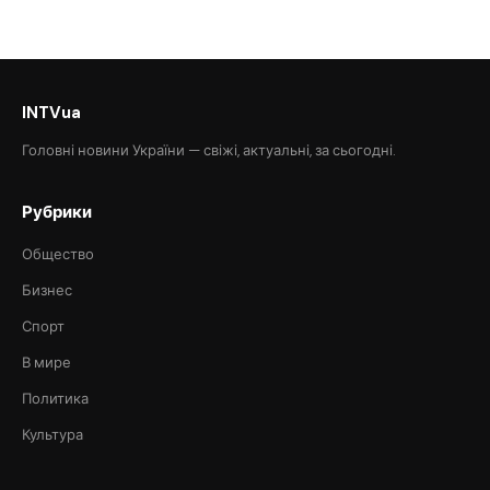
INTVua
Головні новини України — свіжі, актуальні, за сьогодні.
Рубрики
Общество
Бизнес
Спорт
В мире
Политика
Культура