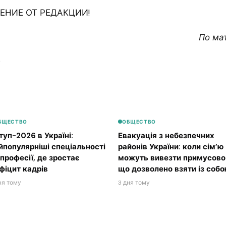
НИЕ ОТ РЕДАКЦИИ!
По ма
0
БЩЕСТВО
ОБЩЕСТВО
туп-2026 в Україні:
Евакуація з небезпечних
йпопулярніші спеціальності
районів України: коли сім’ю
 професії, де зростає
можуть вивезти примусово 
фіцит кадрів
що дозволено взяти із соб
ня тому
3 дня тому