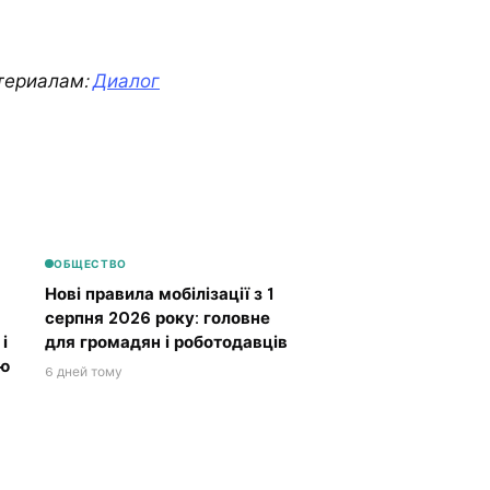
териалам:
Диалог
ОБЩЕСТВО
Нові правила мобілізації з 1
серпня 2026 року: головне
і
для громадян і роботодавців
ою
6 дней тому