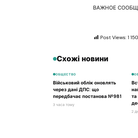
ВАЖНОЕ СООБЩЕ
Post Views:
1 15
Схожі новини
ОБЩЕСТВО
О
Військовий облік оновлять
Вс
через дані ДПС: що
на
передбачає постанова №981
та
де
3 часа тому
2 д