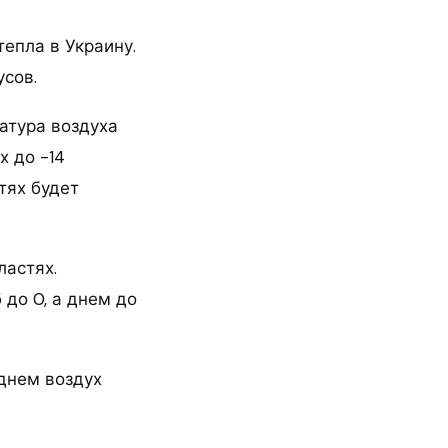
епла в Украину.
усов.
атура воздуха
х до -14
тях будет
ластях.
 до 0, а днем до
 днем воздух