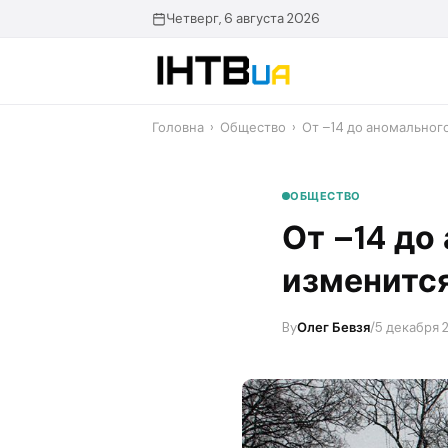
Перейти
Четверг, 6 августа 2026
до
контенту
Головна
›
Общество
›
От –14 до аномального
ОБЩЕСТВО
От –14 до
изменится
By
Олег Бевзя
/
5 декабря 2