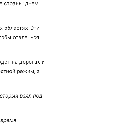
е страны: днем
 областях. Эти
чтобы отвлечься
дет на дорогах и
остной режим, а
который взял под
 время