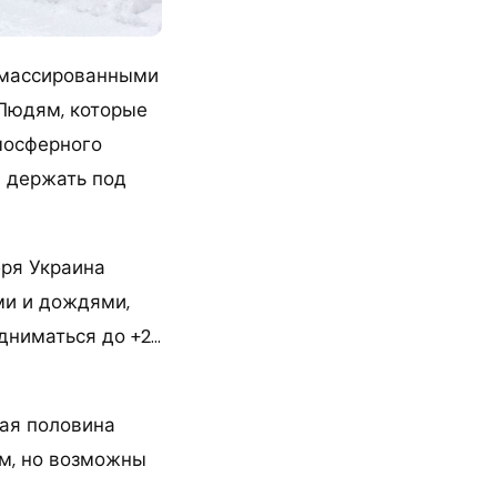
 массированными
 Людям, которые
мосферного
 держать под
бря Украина
ми и дождями,
дниматься до +2…
вая половина
ом, но возможны