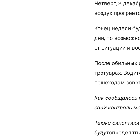
Четверг, 8 декаб
воздух прогреетс
Конец недели бу
дни, по возможно
от ситуации и во
После обильных 
тротуарах. Води
пешеходам совет
Как сообщалось 
свой контроль м
Также синоптики
будут
определять