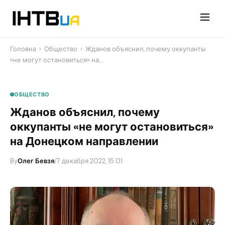
Перейти
до
контенту
Головна
›
Общество
›
Жданов объяснил, почему оккупанты
«не могут остановиться» на…
ОБЩЕСТВО
Жданов объяснил, почему
оккупанты «не могут остановиться»
на Донецком направлении
By
Олег Бевзя
/
7 декабря 2022, 15:01