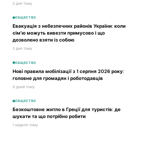
2 дня тому
ОБЩЕСТВО
Евакуація з небезпечних районів України: коли
сім’ю можуть вивезти примусово і що
дозволено взяти із собою
3 дня тому
ОБЩЕСТВО
Нові правила мобілізації з 1 серпня 2026 року:
головне для громадян і роботодавців
6 дней тому
ОБЩЕСТВО
Безкоштовне житло в Греції для туристів: де
шукати та що потрібно робити
1 неделя тому