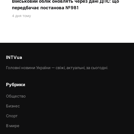
Військовий облік оновлять через дані ДПС: що
передбачає постанова №981
4 дня тому
INTVua
Головні новини України — свіжі, актуальні, за сьогодні.
Рубрики
Общество
Бизнес
Спорт
В мире