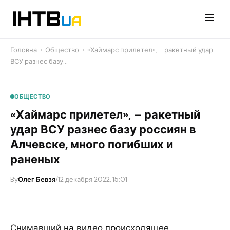
Перейти
до
контенту
Головна
›
Общество
›
«Хаймарс прилетел», – ракетный удар
ВСУ разнес базу…
ОБЩЕСТВО
«Хаймарс прилетел», – ракетный
удар ВСУ разнес базу россиян в
Алчевске, много погибших и
раненых
By
Олег Бевзя
/
12 декабря 2022, 15:01
Снимавший на видео происходящее