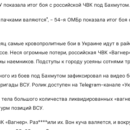
 показала итог боя с российской ЧВК под Бахмутом.
яц самые кровопролитные бои в Украине идут в рай
ссе. Неся огромные потери, российская ЧВК «Вагне
мы наемников. Подступы к городу усеяны сотнями тр
ного из боев под Бахмутом зафиксировал на видео б
ригады ВСУ. Ролик доступен на Telegram-канале «Ук
 тела большого количества ликвидированных «вагне
урм позиций ВСУ.
К «Вагнер». Раз****или их. Вон куча валяется, и вок