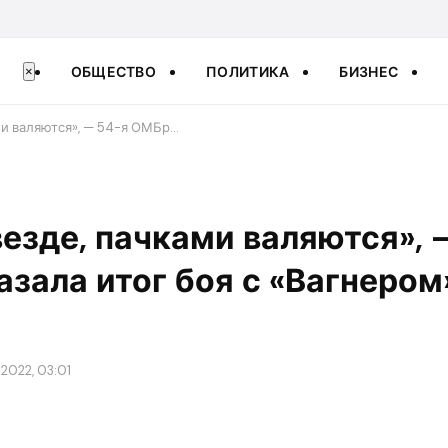
ОБЩЕСТВО
ПОЛИТИКА
БИЗНЕС
×
ами валяются», — 54-я ОМБр…
 везде, пачками валяются», 
зала итог боя с «Вагнером
2022, 03:01