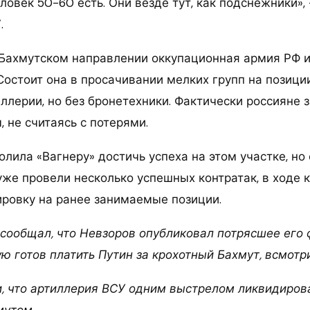
ловек 50-60 есть. Они везде тут, как подснежники», 
.
 Бахмутском направлении оккупационная армия РФ 
Состоит она в просачивании мелких групп на позици
ллерии, но без бронетехники. Фактически россияне
 не считаясь с потерями.
олила «Вагнеру» достичь успеха на этом участке, но
уже провели несколько успешных контратак, в ходе 
ировку на ранее занимаемые позиции.
сообщал, что Невзоров опубликовал потрясшее его ф
ую готов платить Путин за крохотный Бахмут, всмотри
, что артиллерия ВСУ одним выстрелом ликвидирова