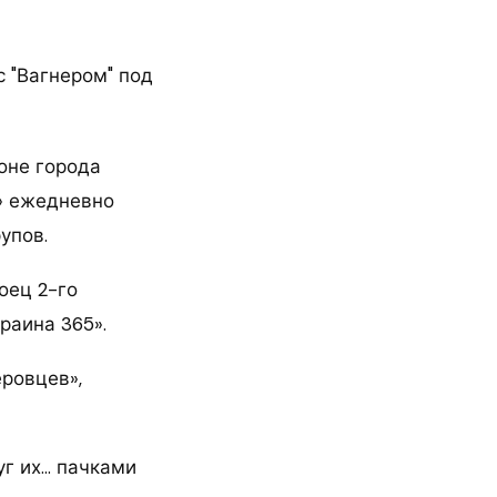
оне города
р» ежедневно
упов.
оец 2-го
раина 365».
ровцев»,
руг их… пачками