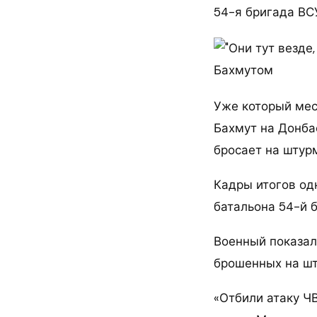
54-я бригада ВСУ
Уже который мес
Бахмут на Донба
бросает на штур
Кадры итогов од
батальона 54-й б
Военный показал
брошенных на шт
«Отбили атаку ЧВ