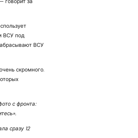
— говорит за
использует
и ВСУ под
 забрасывают ВСУ
 очень скромного.
которых
ото с фронта:
тесь».
ла сразу 12