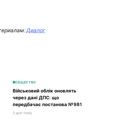
териалам:
Диалог
ОБЩЕСТВО
Військовий облік оновлять
через дані ДПС: що
передбачає постанова №981
3 дня тому