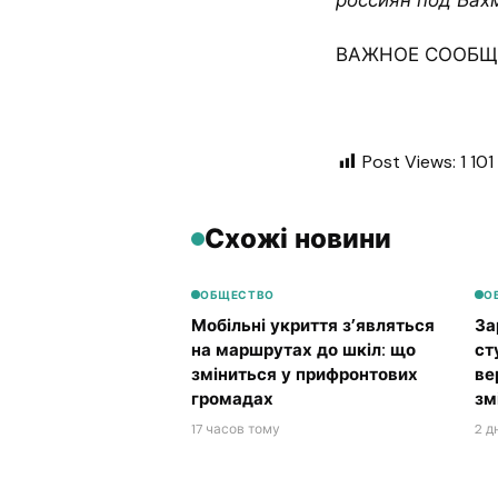
россиян под Бах
ВАЖНОЕ СООБЩЕ
Post Views:
1 101
Схожі новини
ОБЩЕСТВО
О
Мобільні укриття з’являться
За
на маршрутах до шкіл: що
ст
зміниться у прифронтових
ве
громадах
зм
17 часов тому
2 д