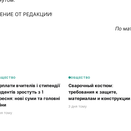
мутом.
НИЕ ОТ РЕДАКЦИИ!
По ма
БЩЕСТВО
ОБЩЕСТВО
рплати вчителів і стипендії
Сварочный костюм:
удентів зростуть з 1
требования к защите,
ресня: нові суми та головні
материалам и конструкции
іни
3 дня тому
ня тому