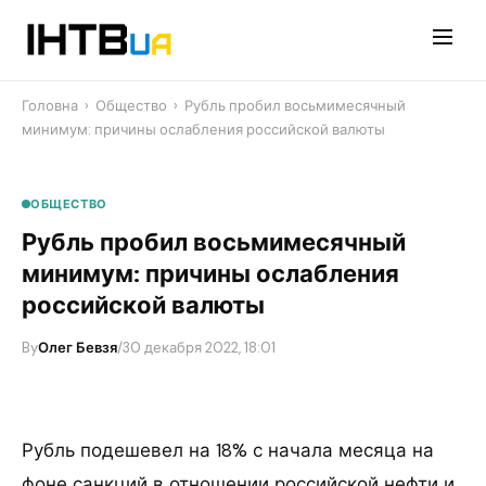
Перейти
до
контенту
Головна
›
Общество
›
Рубль пробил восьмимесячный
минимум: причины ослабления российской валюты
ОБЩЕСТВО
Рубль пробил восьмимесячный
минимум: причины ослабления
российской валюты
By
Олег Бевзя
/
30 декабря 2022, 18:01
Рубль подешевел на 18% с начала месяца на
фоне санкций в отношении российской нефти и