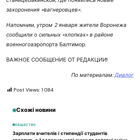
станице
Бакинской
, где появились новые
захоронения «вагнеровцев».
Напомним, утром 2 января жители Воронежа
сообщили о сильных «хлопках» в районе
военного
аэропорта Балтимор
.
ВАЖНОЕ СООБЩЕНИЕ ОТ РЕДАКЦИИ!
По материалам:
Диалог
Post Views:
1 084
Схожі новини
ОБЩЕСТВО
Зарплати вчителів і стипендії студентів