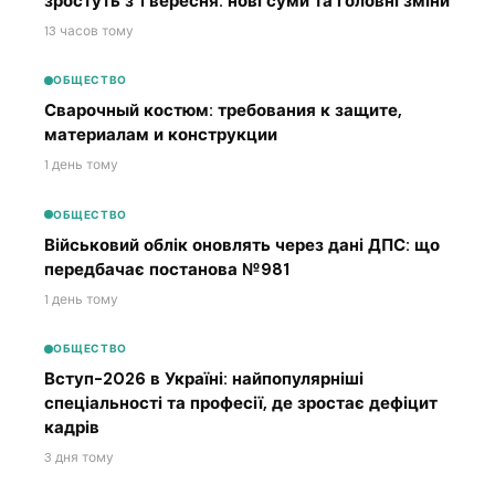
зростуть з 1 вересня: нові суми та головні зміни
13 часов тому
ОБЩЕСТВО
Сварочный костюм: требования к защите,
материалам и конструкции
1 день тому
ОБЩЕСТВО
Військовий облік оновлять через дані ДПС: що
передбачає постанова №981
1 день тому
ОБЩЕСТВО
Вступ-2026 в Україні: найпопулярніші
спеціальності та професії, де зростає дефіцит
кадрів
3 дня тому