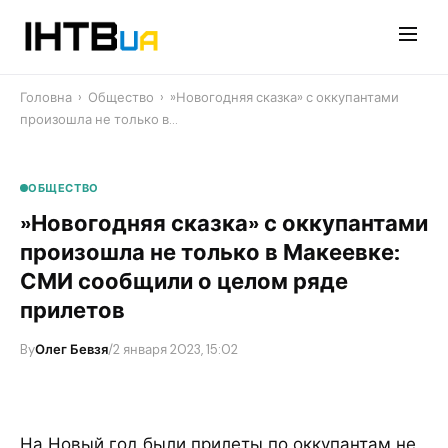
Перейти
до
контенту
Головна
›
Общество
›
​»Новогодняя сказка» с оккупантами
произошла не только в…
ОБЩЕСТВО
​»Новогодняя сказка» с оккупантами
произошла не только в Макеевке:
СМИ сообщили о целом ряде
прилетов
By
Олег Бевзя
/
2 января 2023, 15:02
На Новый год были прилеты по оккупантам не