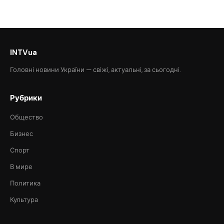
INTVua
Головні новини України — свіжі, актуальні, за сьогодні.
Рубрики
Общество
Бизнес
Спорт
В мире
Политика
Культура