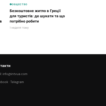
ОБЩЕСТВО
Безкоштовне житло в Греції
для туристів: де шукати та що
в
потрібно робити
1 неделя тому
такти
l: info@intvua.com
ebook
·
Telegram