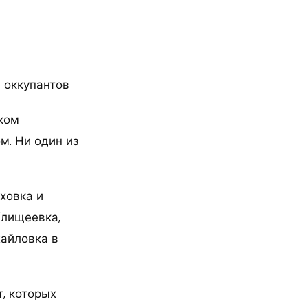
ком
м. Ни один из
ховка и
Клищеевка,
хайловка в
, которых