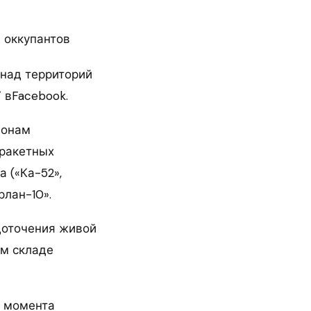
над территорий
 вFacebook.
йонам
-ракетных
 («Ка-52»,
рлан-10».
доточения живой
ом складе
с момента