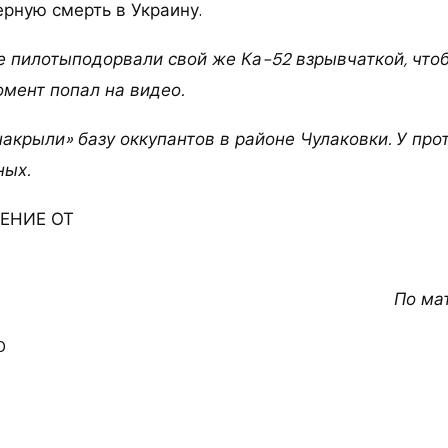
ерную смерть в Украину.
е пилотыподорвали свой же Ка-52 взрывчаткой, что
омент попал на видео.
акрыли» базу оккупантов в районе Чулаковки. У про
ных.
ЕНИЕ ОТ
По ма
0