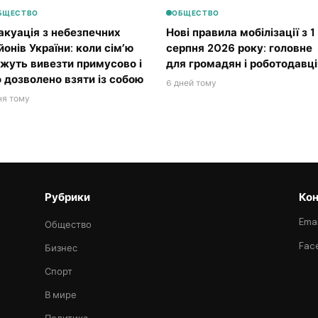
БЩЕСТВО
ОБЩЕСТВО
акуація з небезпечних
Нові правила мобілізації з 1
йонів України: коли сім’ю
серпня 2026 року: головне
жуть вивезти примусово і
для громадян і роботодавці
 дозволено взяти із собою
6 дней тому
ня тому
Рубрики
Кон
Emai
Общество
Fac
Бизнес
Спорт
В мире