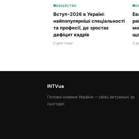
ОБЩЕСТВО
О
Вступ-2026 в Україні:
Ев
найпопулярніші спеціальності
ра
та професії, де зростає
мо
дефіцит кадрів
що
2 дня тому
3 д
INTVua
Головні новини України — свіжі, актуальні, за
сьогодні.