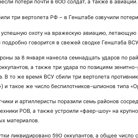
сли потери почти в 600 солдат, а также в авиации.
успешную охоту на вражескую авиацию, летающую 
м подробно говорится в свежей сводке Генштаба ВСУ
роны за 8 января нанесла семнадцать ударов по ра
оккупантов, а также три удара по позициям зенитно
. В то же время ВСУ сбили три вертолета противника
») и такое же число беспилотников-шпионов типа «О
тчики и артиллеристы поразили семь районов сосре
техники РОВ, а также устроили «фаер-шоу» на крупн
х материалов.
тки ликвидировано 590 оккупантов, а общее число 