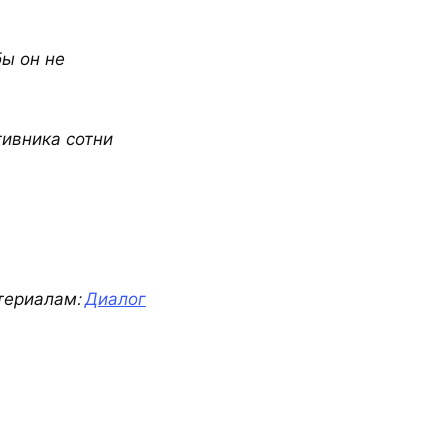
бы он не
тивника сотни
териалам:
Диалог