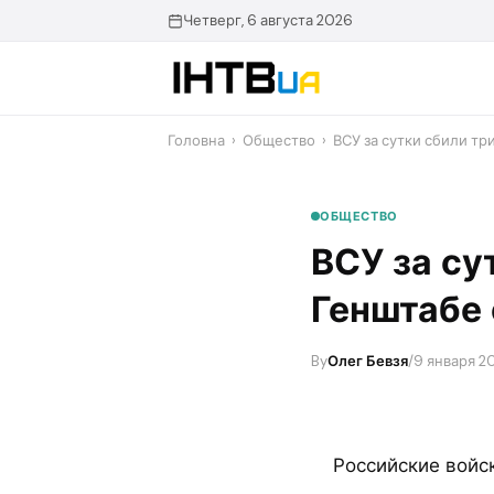
Перейти
Четверг, 6 августа 2026
до
контенту
Головна
›
Общество
›
ВСУ за сутки сбили тр
ОБЩЕСТВО
ВСУ за су
Генштабе 
By
Олег Бевзя
/
9 января 202
Российские войс