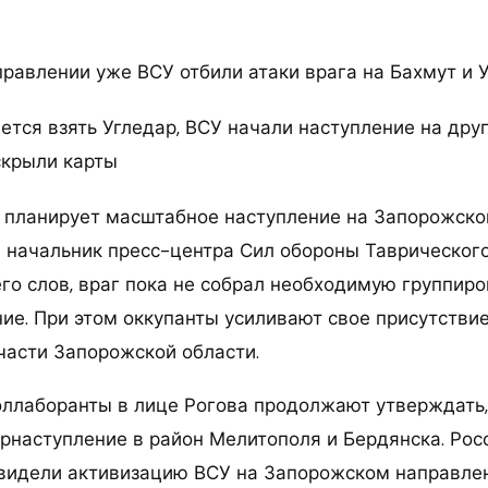
равлении уже ВСУ отбили атаки врага на Бахмут и У
е планирует масштабное наступление на Запорожско
 начальник пресс-центра Сил обороны Таврическог
его слов, враг пока не собрал необходимую группиро
ние. При этом оккупанты усиливают свое присутствие
части Запорожской области.
оллаборанты в лице Рогова продолжают утверждать,
рнаступление в район Мелитополя и Бердянска. Рос
видели активизацию ВСУ на Запорожском направлен