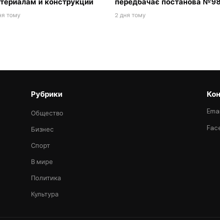
териалам и конструкции
передбачає постанова №98
ня тому
2 дня тому
Рубрики
Кон
Emai
Общество
Fac
Бизнес
Спорт
В мире
Политика
Культура