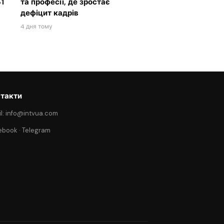
1
та професії, де зростає
дефіцит кадрів
4 дня тому
такти
l: info@intvua.com
ebook
·
Telegram