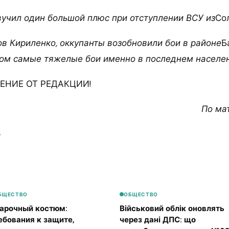
вучил один большой плюс при отступлении ВСУ из
Со
ов Кириленко, оккупанты возобновили бои в районе
Б
этом самые тяжелые бои именно в последнем населен
НИЕ ОТ РЕДАКЦИИ!
По ма
4
БЩЕСТВО
ОБЩЕСТВО
арочный костюм:
Військовий облік оновлять
ебования к защите,
через дані ДПС: що