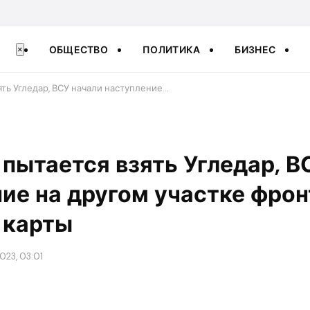
ОБЩЕСТВО
ПОЛИТИКА
БИЗНЕС
×
зять Угледар, ВСУ начали наступление…
г пытается взять Угледар, 
ие на другом участке фронт
 карты
023, 03:01