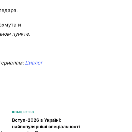
ледара
.
ахмута и
ном пункте.
териалам:
Диалог
ОБЩЕСТВО
Вступ-2026 в Україні:
найпопулярніші спеціальності