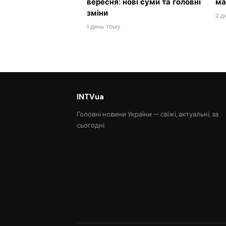
вересня: нові суми та головні
ма
зміни
2 д
1 день тому
INTVua
Головні новини України — свіжі, актуальні, за
сьогодні.