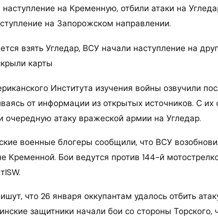
 наступление на Кременную, отбили атаки на Угледар
ступление на Запорожском направлении.
ериканского Института изучения войны озвучили по
иваясь от информации из открытых источников. С их 
и очередную атаку вражеской армии на Угледар.
ские военные блогеры сообщили, что ВСУ возобнов
не Кременной. Бои ведутся против 144-й мотострелк
тISW.
шут, что 26 января оккупантам удалось отбить атак
инские защитники начали бои со стороны Торского, ч