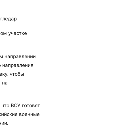
гледар.
м направлении.
о направления
вку, чтобы
 на
 что ВСУ готовят
сийские военные
ии.