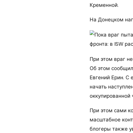
Кременной.
На Донецком нап
При этом враг н
Об этом сообщил
Евгений Ерин. С 
начать наступле
оккупированной 
При этом сами к
масштабное конт
блогеры также у