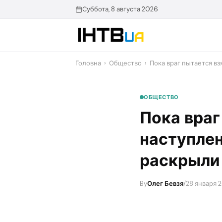
Перейти
Суббота, 8 августа 2026
до
контенту
Головна
›
Общество
›
​Пока враг пытается в
ОБЩЕСТВО
​Пока вра
наступлен
раскрыли
By
Олег Бевзя
/
28 января 2