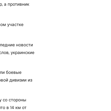
, а противник
следние новости
слов, украинские
или боевые
овой дивизии из
у со стороны
то в 14 км от