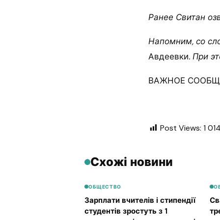
Ранее Свитан оз
Напомним, со сл
Авдеевки
. При 
ВАЖНОЕ СООБЩЕ
Post Views:
1 01
Схожі новини
ОБЩЕСТВО
О
Зарплати вчителів і стипендії
Св
студентів зростуть з 1
тр