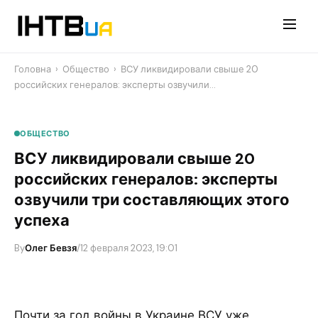
Перейти
до
контенту
Головна
›
Общество
›
​ВСУ ликвидировали свыше 20
российских генералов: эксперты озвучили…
ОБЩЕСТВО
​ВСУ ликвидировали свыше 20
российских генералов: эксперты
озвучили три составляющих этого
успеха
By
Олег Бевзя
/
12 февраля 2023, 19:01
Почти за год войны в Украине ВСУ уже