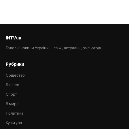
INTVua
Головні новини України — свіжі, актуальні, за сьогодні.
Рубрики
Общество
Бизнес
Спорт
В мире
Политика
Культура