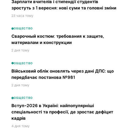
Зарплати вчителів і стипендії студентів
зростуть з 1 вересня: нові суми та головні зміни
23 часа тому
ОБЩЕСТВО
Сварочный костюм: требования к защите,
материалам и конструкции
2 дня тому
ОБЩЕСТВО
Військовий облік оновлять через дані ДПС: що
передбачає постанова №981
2 дня тому
ОБЩЕСТВО
Вступ-2026 в Україні: найпопулярніші
спеціальності та професії, де зростає дефіцит
кадрів
4 дня тому