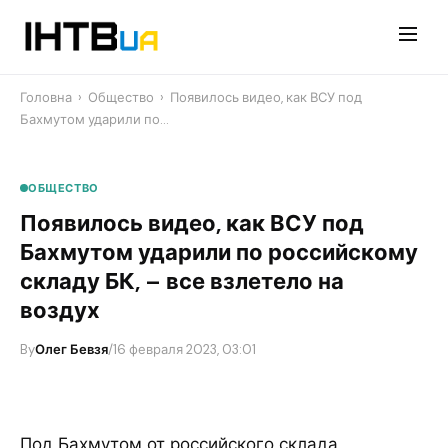
Перейти
до
контенту
Головна
›
Общество
›
Появилось видео, как ВСУ под
Бахмутом ударили по…
ОБЩЕСТВО
Появилось видео, как ВСУ под
Бахмутом ударили по российскому
складу БК, – все взлетело на
воздух
By
Олег Бевзя
/
16 февраля 2023, 03:01
Под Бахмутом от российского склада