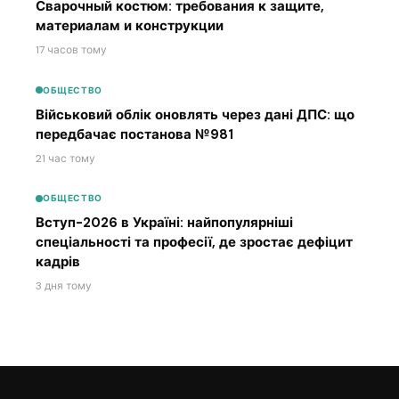
Сварочный костюм: требования к защите,
материалам и конструкции
17 часов тому
ОБЩЕСТВО
Військовий облік оновлять через дані ДПС: що
передбачає постанова №981
21 час тому
ОБЩЕСТВО
Вступ-2026 в Україні: найпопулярніші
спеціальності та професії, де зростає дефіцит
кадрів
3 дня тому