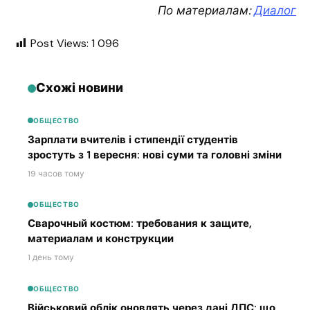
По материалам:
Диалог
Post Views:
1 096
Схожі новини
ОБЩЕСТВО
Зарплати вчителів і стипендії студентів
зростуть з 1 вересня: нові суми та головні зміни
19 часов тому
ОБЩЕСТВО
Сварочный костюм: требования к защите,
материалам и конструкции
1 день тому
ОБЩЕСТВО
Військовий облік оновлять через дані ДПС: що