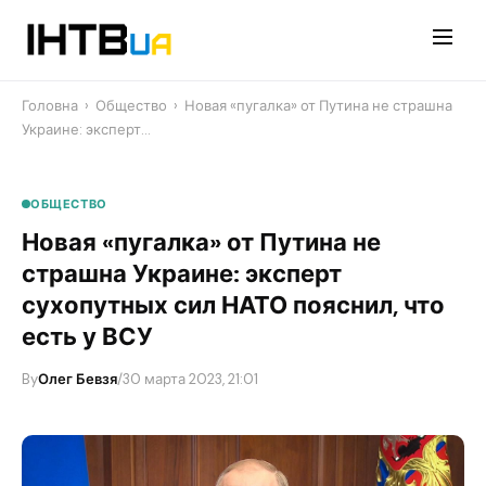
Перейти
до
контенту
Головна
›
Общество
›
Новая «пугалка» от Путина не страшна
Украине: эксперт…
ОБЩЕСТВО
Новая «пугалка» от Путина не
страшна Украине: эксперт
сухопутных сил НАТО пояснил, что
есть у ВСУ
By
Олег Бевзя
/
30 марта 2023, 21:01