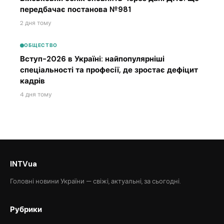
передбачає постанова №981
2 дня тому
ОБЩЕСТВО
Вступ-2026 в Україні: найпопулярніші
спеціальності та професії, де зростає дефіцит
кадрів
4 дня тому
INTVua
Головні новини України — свіжі, актуальні, за сьогодні.
Рубрики