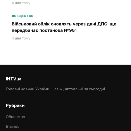
4 дня тому
ОБЩЕСТВО
Військовий облік оновлять через дані ДПС: що
передбачає постанова №981
4 дня тому
INTVua
Головні новини України — свіжі, актуальні, за сьогодні.
Рубрики
Общество
Бизнес