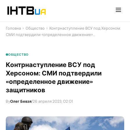
Перейти
до
контенту
Головна
›
Общество
›
Контрнаступление ВСУ под Херсоном:
СМИ подтвердили «определенное движение»…
ОБЩЕСТВО
Контрнаступление ВСУ под
Херсоном: СМИ подтвердили
«определенное движение»
защитников
By
Олег Бевзя
/
26 апреля 2023, 02:01