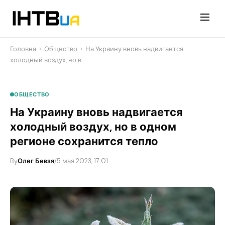
Перейти
до
контенту
Головна
›
Общество
›
На Украину вновь надвигается
холодный воздух, но в…
ОБЩЕСТВО
На Украину вновь надвигается
холодный воздух, но в одном
регионе сохранится тепло
By
Олег Бевзя
/
5 мая 2023, 17:01