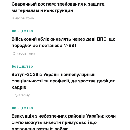
Сварочный костюм: требования к защите,
материалам и конструкции
6 часов тому
ОБЩЕСТВО
Військовий облік оновлять через дані ДПС: що
передбачає постанова №981
10 часов тому
ОБЩЕСТВО
Вступ-2026 в Україні: найпопулярніші
спеціальності та професії, де зростає дефіцит
кадрів
3 дня тому
ОБЩЕСТВО
Евакуація з небезпечних районів України: коли
сім’ю можуть вивезти примусово і що
дозволено взяти із собою