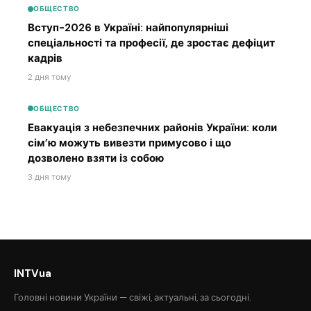
ОБЩЕСТВО
Вступ-2026 в Україні: найпопулярніші
спеціальності та професії, де зростає дефіцит
кадрів
2 дня тому
ОБЩЕСТВО
Евакуація з небезпечних районів України: коли
сім’ю можуть вивезти примусово і що
дозволено взяти із собою
3 дня тому
INTVua
Головні новини України — свіжі, актуальні, за сьогодні.