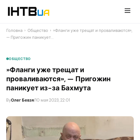
Перейти
до
контенту
Головна
›
Общество
›
​»Фланги уже трещат и проваливаются»,
— Пригожин паникует…
ОБЩЕСТВО
​»Фланги уже трещат и
проваливаются», — Пригожин
паникует из-за Бахмута
By
Олег Бевзя
/
10 мая 2023, 22:01