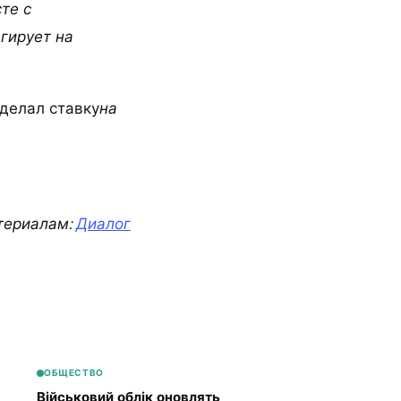
те с
гирует на
делал ставку
на
териалам:
Диалог
ОБЩЕСТВО
Військовий облік оновлять