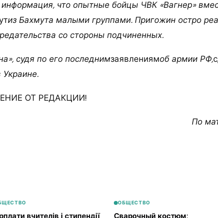
 информация, что опытные бойцы ЧВК «Вагнер» вмес
ут
из Бахмута малыми группами. Пригожин остро реа
редательства со стороны подчиненных.
а», судя по его последним
заявлениям
об армии РФ,
с
 Украине.
НИЕ ОТ РЕДАКЦИИ!
По ма
БЩЕСТВО
ОБЩЕСТВО
рплати вчителів і стипендії
Сварочный костюм: