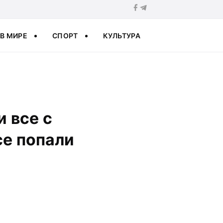
В МИРЕ
СПОРТ
КУЛЬТУРА
и все с
се попали