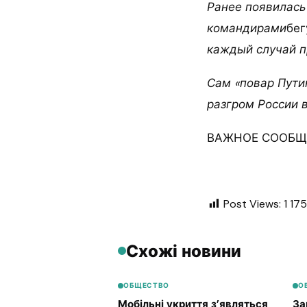
Ранее появилась
командирами
бег
каждый случай п
Сам «повар Путин
разгром России в
ВАЖНОЕ СООБЩЕ
Post Views:
1 175
Схожі новини
ОБЩЕСТВО
О
Мобільні укриття з’являться
За