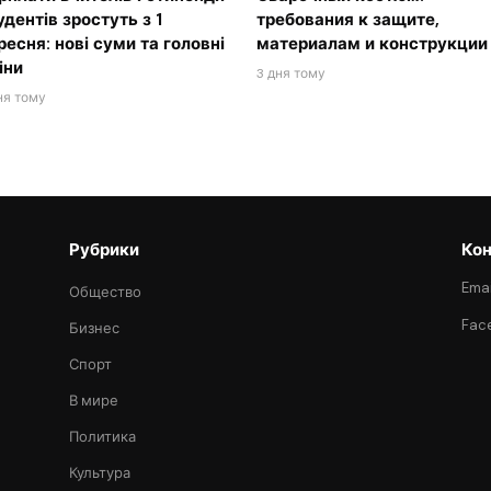
удентів зростуть з 1
требования к защите,
ресня: нові суми та головні
материалам и конструкции
іни
3 дня тому
ня тому
Рубрики
Кон
Emai
Общество
Fac
Бизнес
Спорт
В мире
Политика
Культура