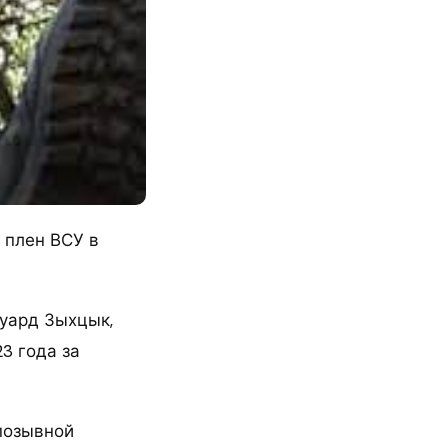
 плен ВСУ в
дуард Зыхцык,
23 года за
позывной