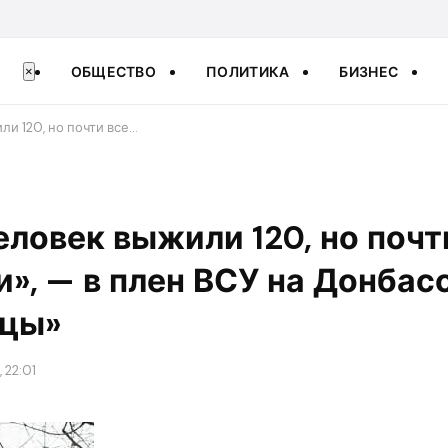
ОБЩЕСТВО
ПОЛИТИКА
БИЗНЕС
×
и 120, но почти все…
еловек выжили 120, но почт
», — в плен ВСУ на Донбас
вцы»
 22:01