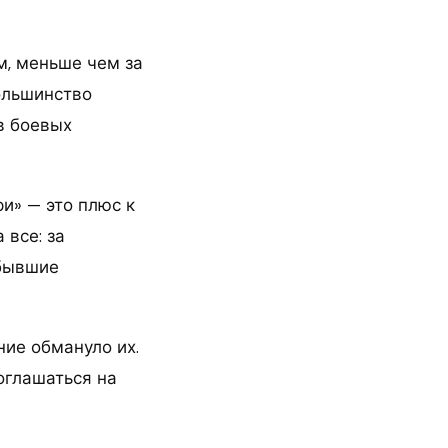
м, меньше чем за
большинство
в боевых
и» — это плюс к
 все: за
 бывшие
ние обмануло их.
оглашаться на