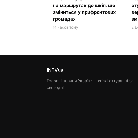
на маршрутах до шкіл: що
ст
зміниться у прифронтових
ве
громадах
зм
14 часов тому
2 д
INTVua
Головні новини України — свіжі, актуальні, за
сьогодні.