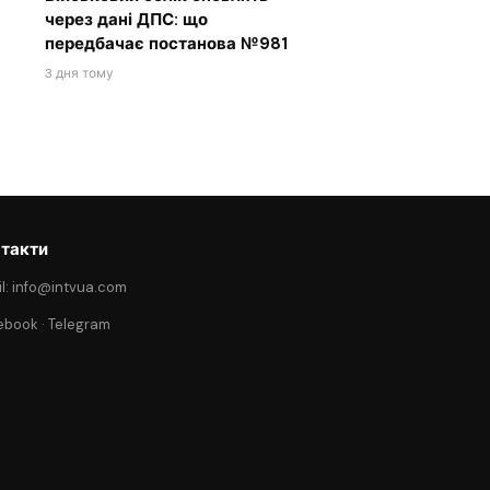
через дані ДПС: що
передбачає постанова №981
3 дня тому
такти
l: info@intvua.com
ebook
·
Telegram