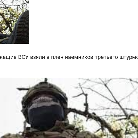
ужащие ВСУ взяли в плен наемников третьего штурм