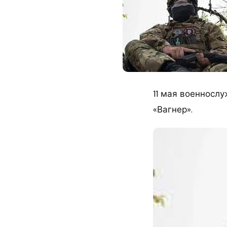
11 мая военносл
«Вагнер».