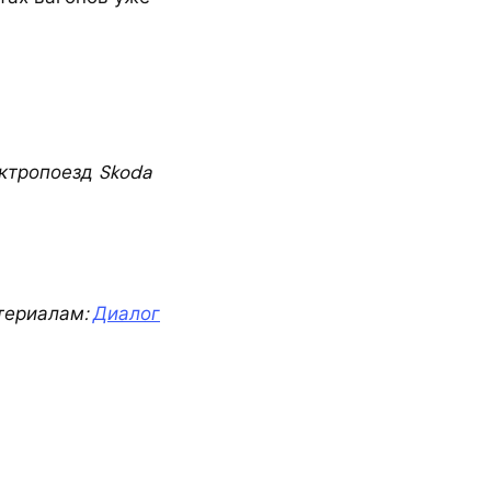
ктропоезд Skoda
териалам:
Диалог