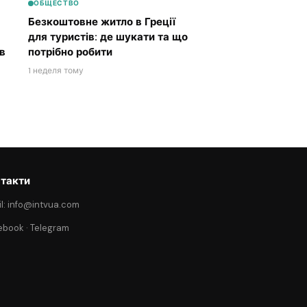
ОБЩЕСТВО
Безкоштовне житло в Греції
для туристів: де шукати та що
в
потрібно робити
1 неделя тому
такти
l: info@intvua.com
ebook
·
Telegram