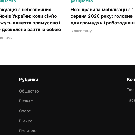
БЩЕСТВО
ОБЩЕСТВО
акуація з небезпечних
Нові правила мобілізації з 1
йонів України: коли сім’ю
серпня 2026 року: головне
жуть вивезти примусово і
для громадян і роботодавці
 дозволено взяти із собою
6 дней тому
ня тому
Рубрики
Кон
Emai
Общество
Fac
Бизнес
Спорт
В мире
Политика