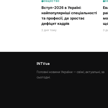
ОБЩЕСТВО
О
Вступ-2026 в Україні:
Ев
найпопулярніші спеціальності
ра
та професії, де зростає
мо
дефіцит кадрів
що
2 дня тому
3 д
INTVua
Головні новини України — свіжі, актуальні, за
сьогодні.