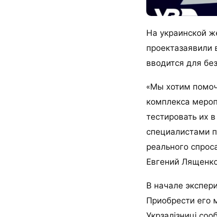
На украинской ж
проектазаявили в
вводится для бе
«Мы хотим помоч
комплекса мероп
тестировать их 
специалистами п
реального спроса
Евгений Лященко
В начале экспери
Приобрести его 
Укрзалізниці соо