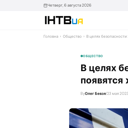
Перейти
Четверг, 6 августа 2026
до
контенту
Головна
›
Общество
›
В целях безопасности:
ОБЩЕСТВО
В целях б
появятся 
By
Олег Бевзя
/
23 мая 2023,