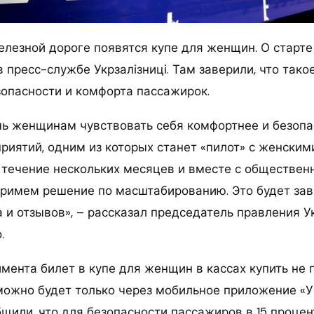
елезной дороге появятся купе для женщин. О старте
 пресс-службе Укрзалізниці. Там заверили, что так
зопасности и комфорта пассажирок.
ь женщинам чувствовать себя комфортнее и безоп
риятий, одним из которых станет «пилот» с женским
в течение нескольких месяцев и вместе с обществен
римем решение по масштабированию. Это будет зав
 и отзывов», – рассказал председатель правления Ук
.
мента билет в купе для женщин в кассах купить не 
можно будет только через мобильное приложение «У
бщили, что для безопасности пассажиров в 15 проце