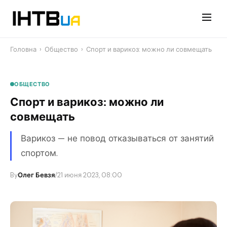
Перейти
до
контенту
Головна
›
Общество
›
Спорт и варикоз: можно ли совмещать
ОБЩЕСТВО
Спорт и варикоз: можно ли
совмещать
Варикоз — не повод отказываться от занятий
спортом.
By
Олег Бевзя
/
21 июня 2023, 08:00