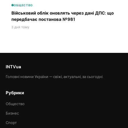
ОБЩЕСТВО
Військовий облік оновлять через дані ДПС: що
передбачає постанова №981
3 дня тому
INTVua
Головні новини України — свіжі, актуальні, за сьогодні.
Рубрики
Общество
Бизнес
Спорт