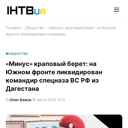
Перейти
до
контенту
Головна
›
Общество
›
«Минус» краповый берет: на Южном
фронте ликвидирован командир…
ОБЩЕСТВО
«Минус» краповый берет: на
Южном фронте ликвидирован
командир спецназа ВС РФ из
Дагестана
By
Олег Бевзя
/
16 июля 2023, 11:01