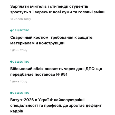
Зарплати вчителів і стипендії студентів
зростуть з 1 вересня: нові суми та головні зміни
13 часов тому
ОБЩЕСТВО
Сварочный костюм: требования к защите,
материалам и конструкции
1 день тому
ОБЩЕСТВО
Військовий облік оновлять через дані ДПС: що
передбачає постанова №981
1 день тому
ОБЩЕСТВО
Вступ-2026 в Україні: найпопулярніші
спеціальності та професії, де зростає дефіцит
кадрів