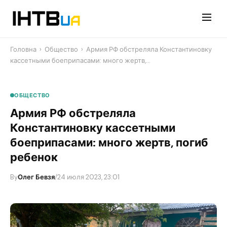
Перейти
до
контенту
Головна
›
Общество
›
Армия РФ обстреляла Константиновку
кассетными боеприпасами: много жертв,…
ОБЩЕСТВО
Армия РФ обстреляла
Константиновку кассетными
боеприпасами: много жертв, погиб
ребенок
By
Олег Бевзя
/
24 июля 2023, 23:01