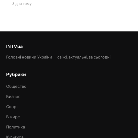
3 дня тому
INTVua
Головні новини України — свіжі, актуальні, за сьогодні.
Рубрики
Общество
Бизнес
Спорт
В мире
Политика
Культура