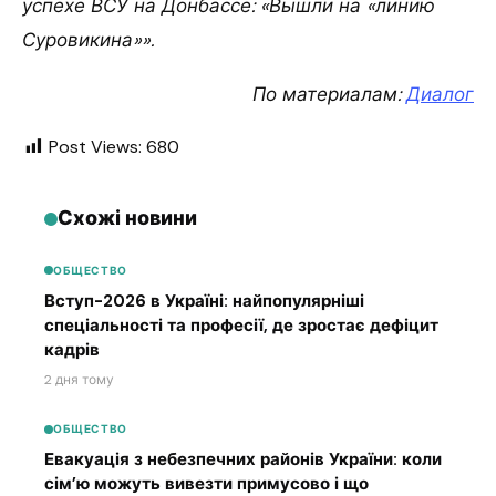
успехе ВСУ на Донбассе: «Вышли на «линию
Суровикина»».
По материалам:
Диалог
Post Views:
680
Схожі новини
ОБЩЕСТВО
Вступ-2026 в Україні: найпопулярніші
спеціальності та професії, де зростає дефіцит
кадрів
2 дня тому
ОБЩЕСТВО
Евакуація з небезпечних районів України: коли
сім’ю можуть вивезти примусово і що