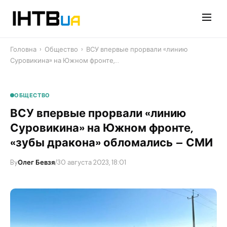
Перейти
до
контенту
Головна
›
Общество
›
ВСУ впервые прорвали «линию
Суровикина» на Южном фронте,…
ОБЩЕСТВО
ВСУ впервые прорвали «линию
Суровикина» на Южном фронте,
«зубы дракона» обломались – СМИ
By
Олег Бевзя
/
30 августа 2023, 18:01