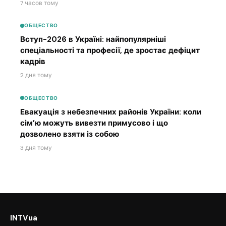
7 часов тому
ОБЩЕСТВО
Вступ-2026 в Україні: найпопулярніші
спеціальності та професії, де зростає дефіцит
кадрів
2 дня тому
ОБЩЕСТВО
Евакуація з небезпечних районів України: коли
сім’ю можуть вивезти примусово і що
дозволено взяти із собою
3 дня тому
INTVua