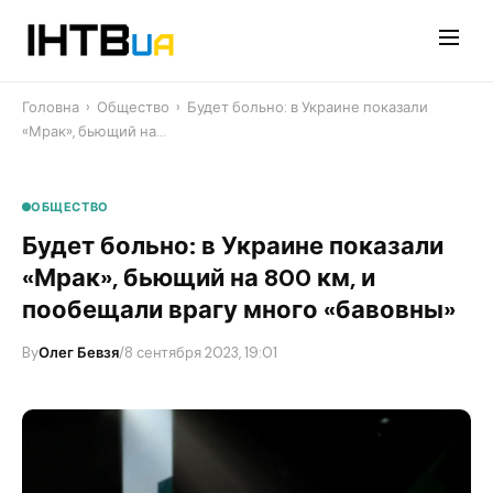
Перейти
до
контенту
Головна
›
Общество
›
​Будет больно: в Украине показали
«Мрак», бьющий на…
ОБЩЕСТВО
​Будет больно: в Украине показали
«Мрак», бьющий на 800 км, и
пообещали врагу много «бавовны»
By
Олег Бевзя
/
8 сентября 2023, 19:01