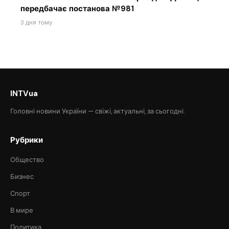
передбачає постанова №981
3 дня тому
INTVua
Головні новини України — свіжі, актуальні, за сьогодні.
Рубрики
Общество
Бизнес
Спорт
В мире
Политика