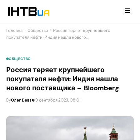
Перейти
до
контенту
Головна
›
Общество
›
Россия теряет крупнейшего
покупателя нефти: Индия нашла нового…
ОБЩЕСТВО
Россия теряет крупнейшего
покупателя нефти: Индия нашла
нового поставщика – Bloomberg
By
Олег Бевзя
/
9 сентября 2023, 08:01