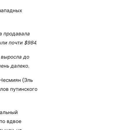
 западных
на продавала
ыли почти $984
.
 выросла до
чень далеко.
Несмиян (Эль
лов путинского
иальный
по вдвое