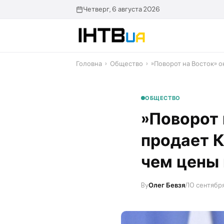
Перейти
Четверг, 6 августа 2026
до
контенту
Головна
›
Общество
›
​»Поворот на Восток» 
ОБЩЕСТВО
​»Поворот
продает К
чем цены 
By
Олег Бевзя
/
10 сентября