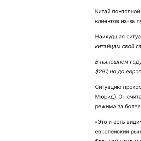
Китай по-полной
клиентов из-за п
Наихудшая ситу
китайцам свой га
В нынешнем году
$297, но до евро
Ситуацию проком
Мюрид). Он счит
режима за более 
«Это и есть види
европейский рын