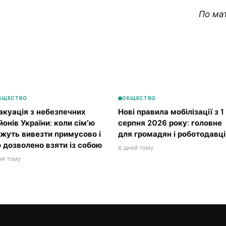
По ма
БЩЕСТВО
ОБЩЕСТВО
акуація з небезпечних
Нові правила мобілізації з 1
йонів України: коли сім’ю
серпня 2026 року: головне
жуть вивезти примусово і
для громадян і роботодавці
 дозволено взяти із собою
6 дней тому
ня тому