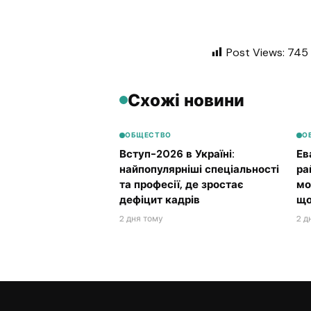
Post Views:
745
Схожі новини
ОБЩЕСТВО
О
Вступ-2026 в Україні:
Ев
найпопулярніші спеціальності
ра
та професії, де зростає
мо
дефіцит кадрів
що
2 дня тому
2 д