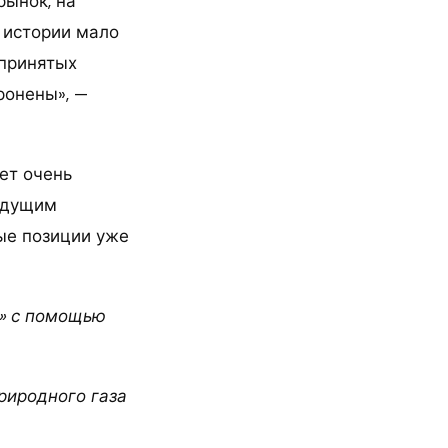
рынок, на
В истории мало
 принятых
ронены», —
ет очень
будущим
ные позиции уже
м» с помощью
риродного газа