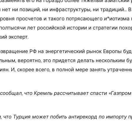
разменять его на гораздо более тяжелый азиатский 
 нет ни позиций, ни инфраструктуры, ни традиций… 
уровня просчетов и такого потрясающего и*иотизма
полтысячи лет российской истории и стратегии похо
ий эксперт.
возвращение РФ на энергетический рынок Европы буд
льным, вероятно, это придется делать нескольким 
ян. И, скорее всего, в полной мере занять утрачен
 сообщал, что Кремль рассчитывает спасти «Газпро
, что Турция может побить антирекорд по импорту п