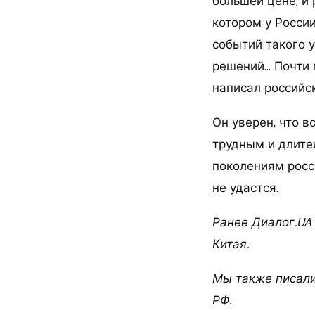
большей цене, и 
котором у России
событий такого 
решений… Почти 
написал российск
Он уверен, что 
трудным и длите
поколениям росси
не удастся.
Ранее Диалог.UA
Китая.
Мы также писали
РФ.