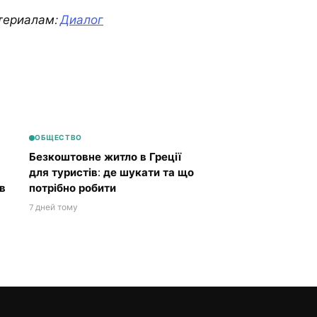
териалам:
Диалог
ОБЩЕСТВО
Безкоштовне житло в Греції
для туристів: де шукати та що
в
потрібно робити
7 дней тому