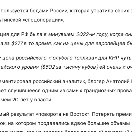
 пользуется бедами России, которая утратила своих
утинской «спецоперации».
ация для РФ была
в минувшем 2022-м году, когда о
з за $277 в то время, как на цены для европейцев б
 цена российского «голубого топлива» для КНР чуть
пейского уровня ($502 за тысячу кубов) ей очень и о
ментировал российский аналитик, блогер Анатолий 
ает случившееся одним из самых грандиозных прова
чем 20 лет у власти.
мый результат «поворота на Восток». Потерять прем
ок, на котором продавались вдвое большие объемы 