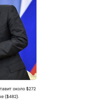
тавит около $272
е ($482).