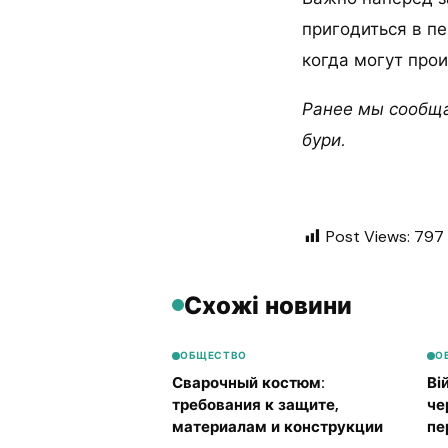
пригодиться в пе
когда могут про
Ранее мы сообща
бури.
Post Views:
797
Схожі новини
ОБЩЕСТВО
О
Сварочный костюм:
Ві
требования к защите,
че
материалам и конструкции
пе