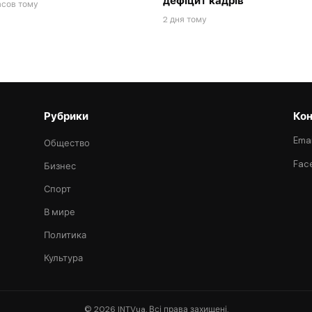
дефіцит кадрів
асов тому
2 дня тому
Рубрики
Кон
Emai
Общество
Fac
Бизнес
Спорт
В мире
Политика
Культура
© 2026 INTVua. Всі права захищені.