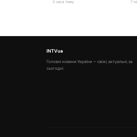
3 часа тому
7 ч
INTVua
Головні новини України — свіжі, актуальні, за
сьогодні.