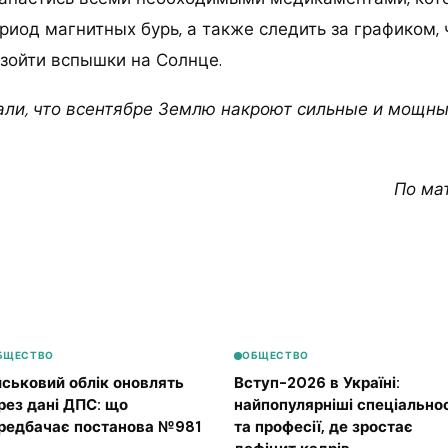
риод магнитных бурь, а также следить за графиком, 
изойти вспышки на Солнце.
ли, что всентябре Землю накроют сильные и мощн
По ма
БЩЕСТВО
ОБЩЕСТВО
йськовий облік оновлять
Вступ-2026 в Україні:
рез дані ДПС: що
найпопулярніші спеціальнос
редбачає постанова №981
та професії, де зростає