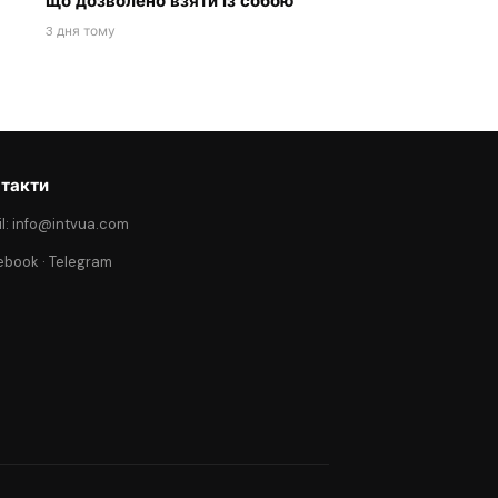
що дозволено взяти із собою
3 дня тому
такти
l: info@intvua.com
ebook
·
Telegram