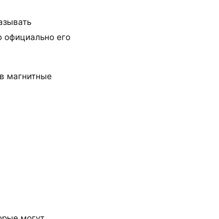
называть
о официально его
в магнитные
орые могут