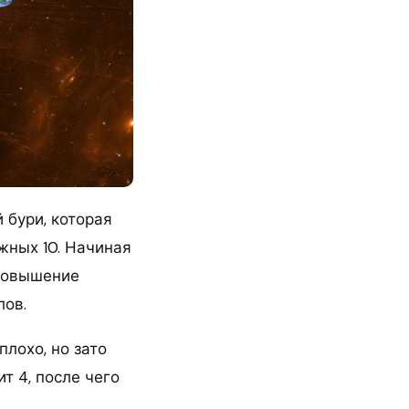
 бури, которая
жных 10. Начиная
 повышение
лов.
лохо, но зато
т 4, после чего