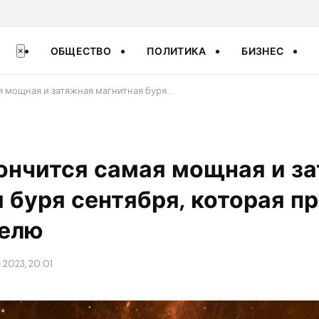
ОБЩЕСТВО
ПОЛИТИКА
БИЗНЕС
×
я мощная и затяжная магнитная буря…
ончится самая мощная и з
 буря сентября, которая п
делю
 2023, 20:01