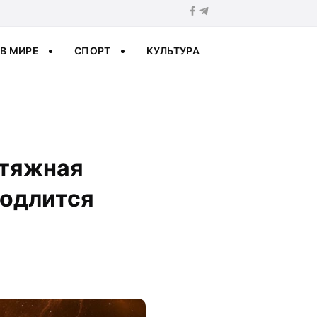
В МИРЕ
СПОРТ
КУЛЬТУРА
атяжная
родлится