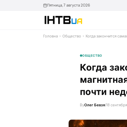
Перейти
Пятница, 7 августа 2026
до
контенту
Головна
›
Общество
›
Когда закончится сама
ОБЩЕСТВО
Когда зак
магнитная
почти не
By
Олег Бевзя
/
18 сентября