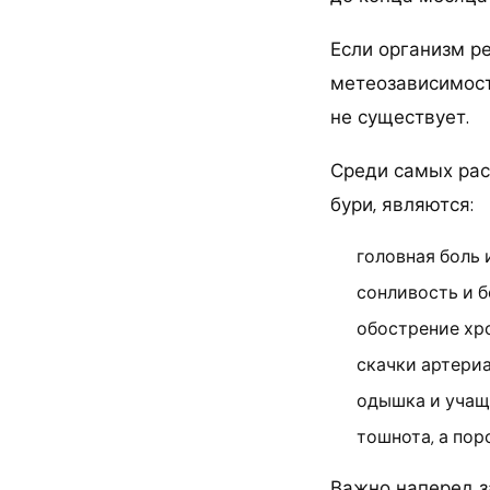
Если организм р
метеозависимость
не существует.
Среди самых рас
бури, являются:
головная боль 
сонливость и б
обострение хр
скачки артериа
одышка и учащ
тошнота, а пор
Важно наперед з