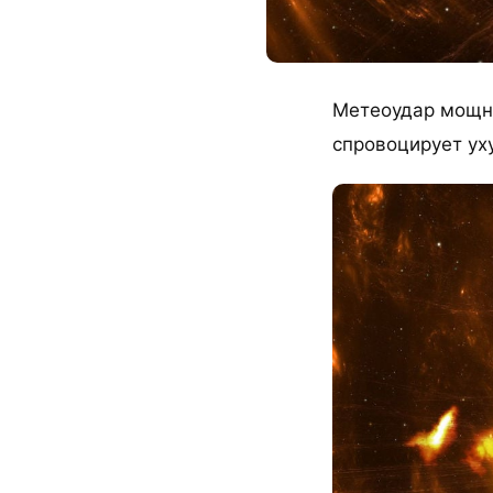
Метеоудар мощно
спровоцирует ух