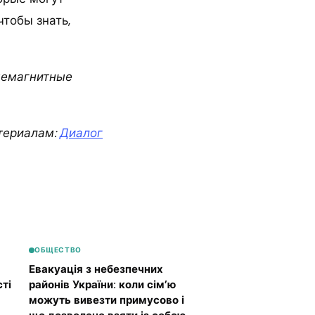
чтобы знать,
ыемагнитные
териалам:
Диалог
ОБЩЕСТВО
Евакуація з небезпечних
ті
районів України: коли сім’ю
можуть вивезти примусово і