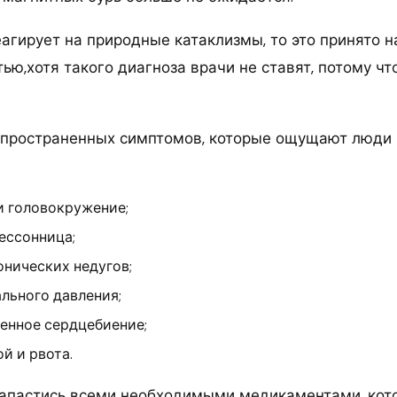
еагирует на природные катаклизмы, то это принято 
ю,хотя такого диагноза врачи не ставят, потому чт
пространенных симптомов, которые ощущают люди 
и головокружение;
ессонница;
онических недугов;
льного давления;
енное сердцебиение;
ой и рвота.
апастись всеми необходимыми медикаментами, кот