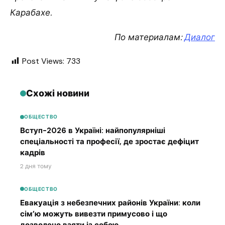
Карабахе.
По материалам:
Диалог
Post Views:
733
Схожі новини
ОБЩЕСТВО
Вступ-2026 в Україні: найпопулярніші
спеціальності та професії, де зростає дефіцит
кадрів
2 дня тому
ОБЩЕСТВО
Евакуація з небезпечних районів України: коли
сім’ю можуть вивезти примусово і що
дозволено взяти із собою