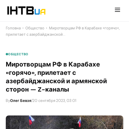
Перейти
до
контенту
Головна
›
Общество
›
​Миротворцам РФ в Карабахе «горячо»,
прилетает с азербайджанской…
ОБЩЕСТВО
​Миротворцам РФ в Карабахе
«горячо», прилетает с
азербайджанской и армянской
сторон — Z-каналы
By
Олег Бевзя
/
20 сентября 2023, 03:01