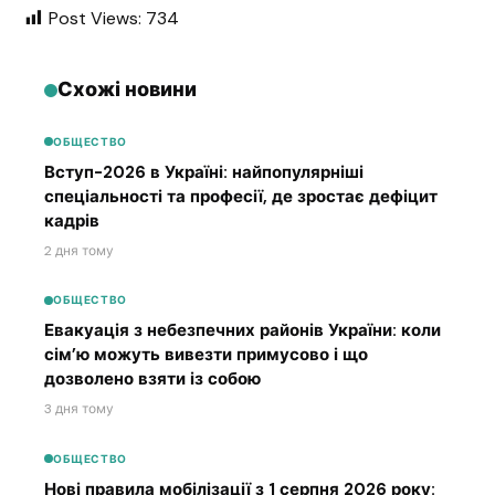
Post Views:
734
Схожі новини
ОБЩЕСТВО
Вступ-2026 в Україні: найпопулярніші
спеціальності та професії, де зростає дефіцит
кадрів
2 дня тому
ОБЩЕСТВО
Евакуація з небезпечних районів України: коли
сім’ю можуть вивезти примусово і що
дозволено взяти із собою
3 дня тому
ОБЩЕСТВО
Нові правила мобілізації з 1 серпня 2026 року: