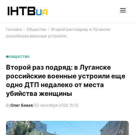
Перейти
до
контенту
Головна
›
Общество
›
Второй раз подряд: в Луганске
российские военные устроили…
ОБЩЕСТВО
Второй раз подряд: в Луганске
российские военные устроили еще
одно ДТП недалеко от места
убийства женщины
By
Олег Бевзя
/
20 сентября 2023, 15:01