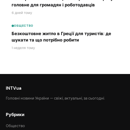
головне для громадян і роботодавців
6 дней тому
ОБЩЕСТВО
Безкоштовне житло в Греції для туристів: де
шукати та що потрібно робити
1 неделя тому
INTVua
Головні новини України — свіжі, актуальні, за сьогодні.
Рубрики
Общество