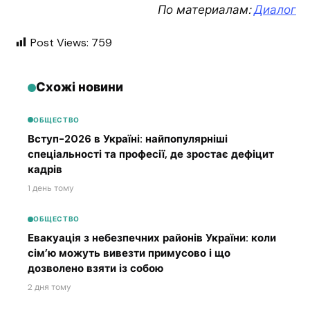
По материалам:
Диалог
Post Views:
759
Схожі новини
ОБЩЕСТВО
Вступ-2026 в Україні: найпопулярніші
спеціальності та професії, де зростає дефіцит
кадрів
1 день тому
ОБЩЕСТВО
Евакуація з небезпечних районів України: коли
сім’ю можуть вивезти примусово і що
дозволено взяти із собою
2 дня тому