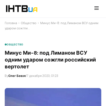
Перейти
до
контенту
Головна
›
Общество
›
​Минус Ми-8: под Лиманом ВСУ одним
ударом сожгли…
ОБЩЕСТВО
​Минус Ми-8: под Лиманом ВСУ
одним ударом сожгли российский
вертолет
By
Олег Бевзя
/
7 декабря 2023, 01:23