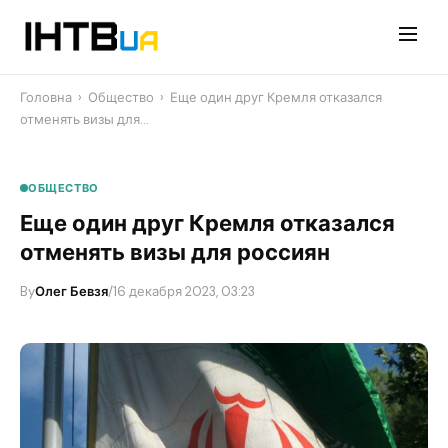
Перейти
до
контенту
Головна
›
Общество
›
Еще один друг Кремля отказался
отменять визы для…
ОБЩЕСТВО
Еще один друг Кремля отказался
отменять визы для россиян
By
Олег Бевзя
/
16 декабря 2023, 03:23