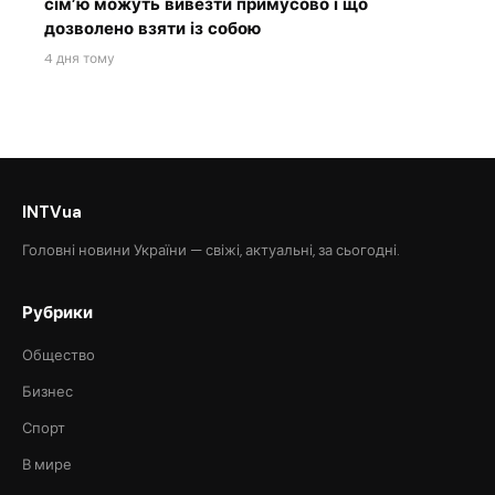
сім’ю можуть вивезти примусово і що
дозволено взяти із собою
4 дня тому
INTVua
Головні новини України — свіжі, актуальні, за сьогодні.
Рубрики
Общество
Бизнес
Спорт
В мире