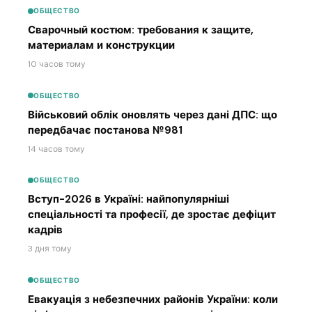
ОБЩЕСТВО
Сварочный костюм: требования к защите,
материалам и конструкции
10 часов тому
ОБЩЕСТВО
Військовий облік оновлять через дані ДПС: що
передбачає постанова №981
14 часов тому
ОБЩЕСТВО
Вступ-2026 в Україні: найпопулярніші
спеціальності та професії, де зростає дефіцит
кадрів
3 дня тому
ОБЩЕСТВО
Евакуація з небезпечних районів України: коли