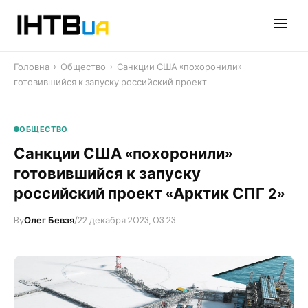
Перейти
до
контенту
Головна
›
Общество
›
Санкции США «похоронили»
готовившийся к запуску российский проект…
ОБЩЕСТВО
Санкции США «похоронили»
готовившийся к запуску
российский проект «Арктик СПГ 2»
By
Олег Бевзя
/
22 декабря 2023, 03:23