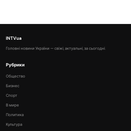
INTVua
Головні новини України — свіжі, актуальні, за сьогодні.
Рубрики
Общество
Бизнес
Спорт
В мире
Политика
Культура