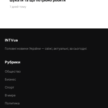
шукати та що потрібно робити
7 дней тому
INTVua
Головні новини України — свіжі, актуальні, за сьогодні.
Рубрики
Общество
Бизнес
Спорт
В мире
Политика