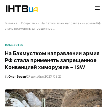
Перейти
до
контенту
Головна
›
Общество
›
​На Бахмустком направлении армия РФ
стала применять запрещенное…
ОБЩЕСТВО
​На Бахмустком направлении армия
РФ стала применять запрещенное
Конвенцией химоружие – ISW
By
Олег Бевзя
/
27 декабря 2023, 09:23