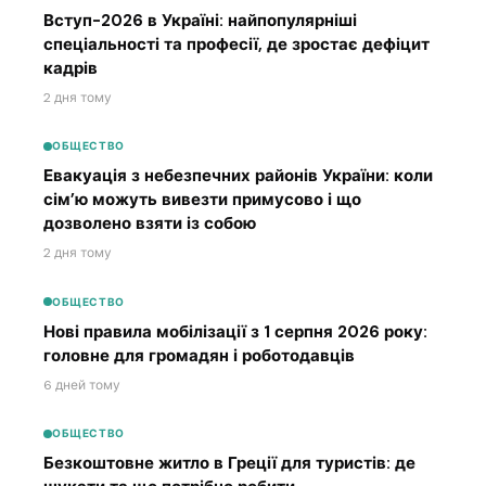
Вступ-2026 в Україні: найпопулярніші
спеціальності та професії, де зростає дефіцит
кадрів
2 дня тому
ОБЩЕСТВО
Евакуація з небезпечних районів України: коли
сім’ю можуть вивезти примусово і що
дозволено взяти із собою
2 дня тому
ОБЩЕСТВО
Нові правила мобілізації з 1 серпня 2026 року:
головне для громадян і роботодавців
6 дней тому
ОБЩЕСТВО
Безкоштовне житло в Греції для туристів: де