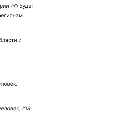
рии РФ будет
регионам.
бласти и
еловек.
человек, 109