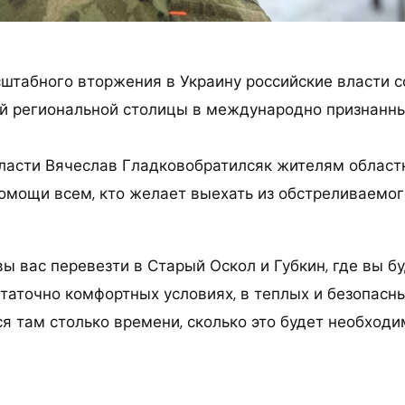
штабного вторжения в Украину российские власти 
й региональной столицы в международно признанны
ласти Вячеслав Гладковобратилсяк жителям областн
мощи всем, кто желает выехать из обстреливаемог
ы вас перевезти в Старый Оскол и Губкин, где вы б
статочно комфортных условиях, в теплых и безопасн
я там столько времени, сколько это будет необходи