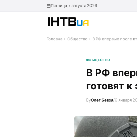
Перейти
Пятница, 7 августа 2026
до
контенту
Головна
›
Общество
›
​В РФ впервые после в
ОБЩЕСТВО
​В РФ впе
готовят к
By
Олег Бевзя
/
6 января 20