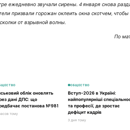
тре ежедневно звучали сирены. 4 января снова разд
тели призвали горожан оклеить окна скотчем, чтобы
сколки от взрывной волны.
По ма
БЩЕСТВО
ОБЩЕСТВО
йськовий облік оновлять
Вступ-2026 в Україні:
рез дані ДПС: що
найпопулярніші спеціальнос
редбачає постанова №981
та професії, де зростає
дефіцит кадрів
часов тому
3 дня тому