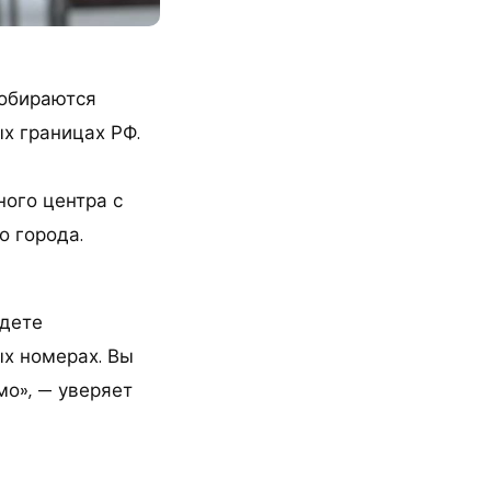
собираются
х границах РФ.
ого центра с
о города.
удете
ых номерах. Вы
мо», — уверяет