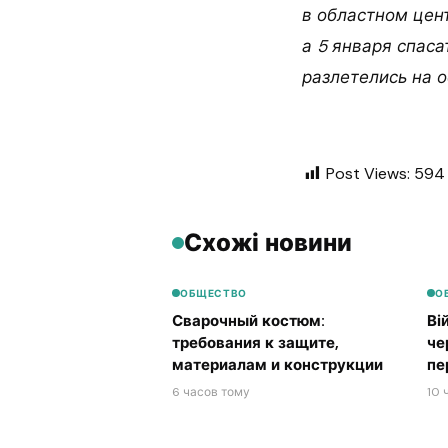
в областном цен
а 5 января спаса
разлетелись на о
Post Views:
594
Схожі новини
ОБЩЕСТВО
О
Сварочный костюм:
Ві
требования к защите,
че
материалам и конструкции
пе
6 часов тому
10 