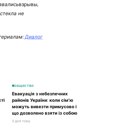
авались
взрывы
,
 стекла не
териалам:
Диалог
ОБЩЕСТВО
Евакуація з небезпечних
ті
районів України: коли сім’ю
можуть вивезти примусово і
що дозволено взяти із собою
3 дня тому