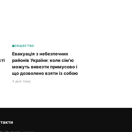
ОБЩЕСТВО
Евакуація з небезпечних
ті
районів України: коли сім’ю
можуть вивезти примусово і
що дозволено взяти із собою
4 дня тому
такти