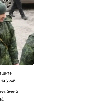
защите
на убой.
оссийский
).