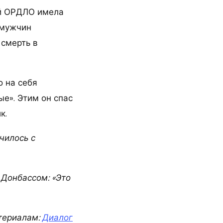
ей ОРДЛО имела
 мужчин
 смерть в
о на себя
е». Этим он спас
к.
чилось с
 Донбассом: «Это
териалам:
Диалог