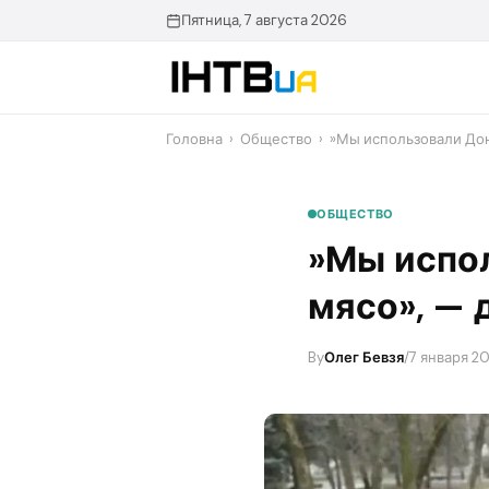
Перейти
Пятница, 7 августа 2026
до
контенту
Головна
›
Общество
›
​»Мы использовали До
ОБЩЕСТВО
​»Мы испо
мясо», — 
By
Олег Бевзя
/
7 января 20