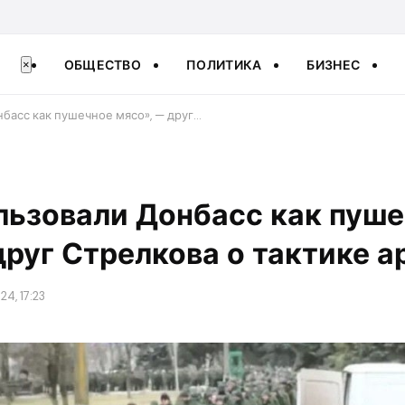
ОБЩЕСТВО
ПОЛИТИКА
БИЗНЕС
×
нбасс как пушечное мясо», — друг…
льзовали Донбасс как пуш
друг Стрелкова о тактике 
24, 17:23