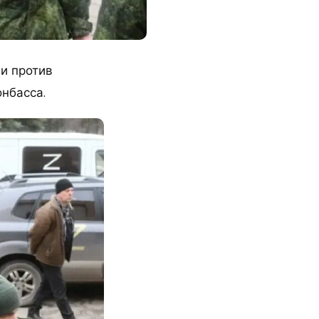
ии против
онбасса.