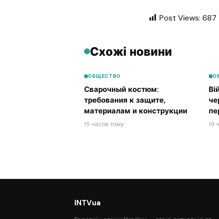
Post Views:
687
Схожі новини
ОБЩЕСТВО
О
Сварочный костюм:
Ві
требования к защите,
че
материалам и конструкции
пе
15 часов тому
19 
INTVua