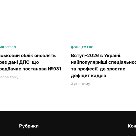
БЩЕСТВО
ОБЩЕСТВО
йськовий облік оновлять
Вступ-2026 в Україні:
рез дані ДПС: що
найпопулярніші спеціальнос
редбачає постанова №981
та професії, де зростає
дефіцит кадрів
часов тому
3 дня тому
Рубрики
Кон