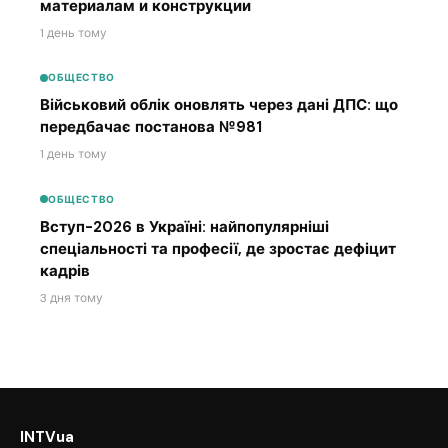
материалам и конструкции
1 день тому
ОБЩЕСТВО
Військовий облік оновлять через дані ДПС: що
передбачає постанова №981
1 день тому
ОБЩЕСТВО
Вступ-2026 в Україні: найпопулярніші
спеціальності та професії, де зростає дефіцит
кадрів
3 дня тому
INTVua