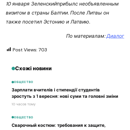
10 января Зеленский
прибыл
с необъявленным
визитом в страны Балтии. После Литвы он
также посетил Эстонию и Латвию.
По материалам:
Диалог
Post Views:
703
Схожі новини
ОБЩЕСТВО
Зарплати вчителів і стипендії студентів
зростуть з 1 вересня: нові суми та головні зміни
10 часов тому
ОБЩЕСТВО
Сварочный костюм: требования к защите,