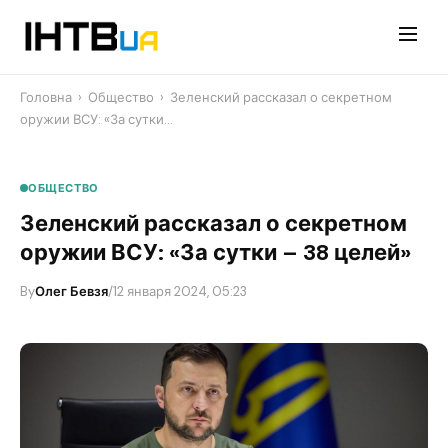
Перейти
до
контенту
Головна
›
Общество
›
Зеленский рассказал о секретном
оружии ВСУ: «За сутки…
ОБЩЕСТВО
Зеленский рассказал о секретном
оружии ВСУ: «За сутки – 38 целей»
By
Олег Бевзя
/
12 января 2024, 05:23