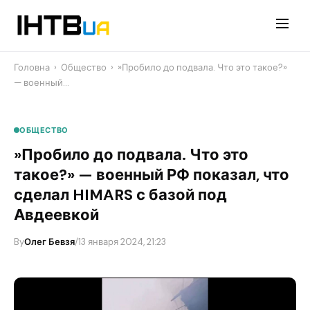
Перейти
до
контенту
Головна
›
Общество
›
​»Пробило до подвала. Что это такое?»
— военный…
ОБЩЕСТВО
​»Пробило до подвала. Что это
такое?» — военный РФ показал, что
сделал HIMARS с базой под
Авдеевкой
By
Олег Бевзя
/
13 января 2024, 21:23