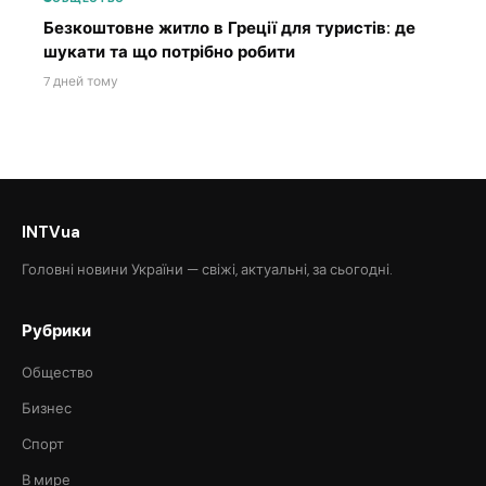
Безкоштовне житло в Греції для туристів: де
шукати та що потрібно робити
7 дней тому
INTVua
Головні новини України — свіжі, актуальні, за сьогодні.
Рубрики
Общество
Бизнес
Спорт
В мире