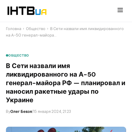
Перейти
до
контенту
Головна
›
Общество
›
В Сети назвали имя ликвидированного
на А-50 генерал-майора…
ОБЩЕСТВО
В Сети назвали имя
ликвидированного на А-50
генерал-майора РФ — планировал и
наносил ракетные удары по
Украине
By
Олег Бевзя
/
15 января 2024, 21:23