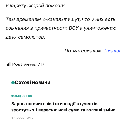
и карету скорой помощи.
Тем временем Z-каналы
пишут
, что у них есть
сомнения в причастности ВСУ к уничтожению
двух самолетов.
По материалам:
Диалог
Post Views:
717
Схожі новини
ОБЩЕСТВО
Зарплати вчителів і стипендії студентів
зростуть з 1 вересня: нові суми та головні зміни
6 часов тому